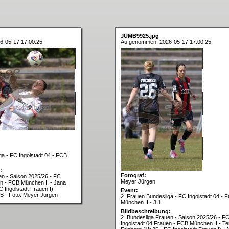
JUMB9925.jpg
6-05-17 17:00:25
Aufgenommen: 2026-05-17 17:00:25
ga - FC Ingolstadt 04 - FCB
:
Fotograf:
en - Saison 2025/26 - FC
Meyer Jürgen
en - FCB München II - Jana
C Ingolstadt Frauen I) -
Event:
CB - Foto: Meyer Jürgen
2. Frauen Bundesliga - FC Ingolstadt 04 - 
München II - 3:1
Bildbeschreibung:
2. Bundesliga Frauen - Saison 2025/26 - F
Ingolstadt 04 Frauen - FCB München II - T