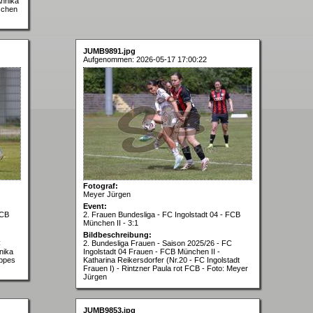
Annika
schen
JUMB9891.jpg
Aufgenommen: 2026-05-17 17:00:22
Fotograf:
Meyer Jürgen
Event:
FCB
2. Frauen Bundesliga - FC Ingolstadt 04 - FCB
München II - 3:1
Bildbeschreibung:
C
2. Bundesliga Frauen - Saison 2025/26 - FC
nika
Ingolstadt 04 Frauen - FCB München II -
appes
Katharina Reikersdorfer (Nr.20 - FC Ingolstadt
Frauen I) - Rintzner Paula rot FCB - Foto: Meyer
Jürgen
JUMB9853.jpg