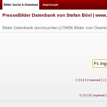
Bilder Suche & Download
Impressum
PresseBilder Datenbank von Stefan Bösl | ww
Bilder-Datenbank durchsuchen (179456 Bilder zum Downlo
|
|
|
|
|
O
B
S
Ingolstadt
J
|
|
|
G
O
B
Ingolstadt