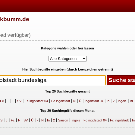
w.kbumm.de
ad verfügbar)
Kategorie wählen oder frei lassen
Hier Suchbegriffe eingeben (durch Leerzeichen getrennt)
Top 20 Suchbegriffe gesamt
|
|
|
|
|
|
|
|
|
|
|
|
Fc
-
F
SV
Fc ingolstadt 04
Fc ingolstadt
N
Ü
Ingolstadt 04
In
2
Ingols
BL
Top 20 Suchbegriffe diesen Monat
|
|
|
|
|
|
|
|
|
|
|
|
|
|
|
S
J
Fc
F
SV
Ü
-
N
In
2
Saison
Ingols
Fc ingolstadt 04
Fc ingolstadt
In