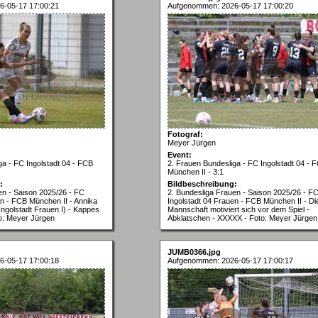
6-05-17 17:00:21
Aufgenommen: 2026-05-17 17:00:20
Fotograf:
Meyer Jürgen
Event:
ga - FC Ingolstadt 04 - FCB
2. Frauen Bundesliga - FC Ingolstadt 04 - 
München II - 3:1
:
Bildbeschreibung:
en - Saison 2025/26 - FC
2. Bundesliga Frauen - Saison 2025/26 - F
en - FCB München II - Annika
Ingolstadt 04 Frauen - FCB München II - Di
ngolstadt Frauen I) - Kappes
Mannschaft motiviert sich vor dem Spiel -
o: Meyer Jürgen
Abklatschen - XXXXX - Foto: Meyer Jürgen
JUMB0366.jpg
6-05-17 17:00:18
Aufgenommen: 2026-05-17 17:00:17