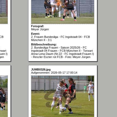
Fotograf:
Meyer Jürgen
Event:
FCB
2. Frauen Bundesliga - FC Ingolstadt 04 - FCB
München II - 3:1
Bildbeschreibung:
C
2. Bundesliga Frauen - Saison 2025/26 - FC
rwart
Ingolstadt 04 Frauen - FCB München II - Torwart
uen I)
Anna-Lena Daum (Nr.22 - FC Ingolstadt Frauen I)
gen
- Reszler Eszter rot FCB - Foto: Meyer Jürgen
JUMB0326.jpg
Aufgenommen: 2026-05-17 17:00:14