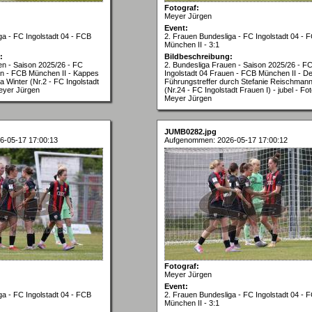
Fotograf:
Meyer Jürgen
Event:
ga - FC Ingolstadt 04 - FCB
2. Frauen Bundesliga - FC Ingolstadt 04 - 
München II - 3:1
:
Bildbeschreibung:
en - Saison 2025/26 - FC
2. Bundesliga Frauen - Saison 2025/26 - F
en - FCB München II - Kappes
Ingolstadt 04 Frauen - FCB München II - De
 Winter (Nr.2 - FC Ingolstadt
Führungstreffer durch Stefanie Reischman
Meyer Jürgen
(Nr.24 - FC Ingolstadt Frauen I) - jubel - Fot
Meyer Jürgen
JUMB0282.jpg
6-05-17 17:00:13
Aufgenommen: 2026-05-17 17:00:12
Fotograf:
Meyer Jürgen
Event:
ga - FC Ingolstadt 04 - FCB
2. Frauen Bundesliga - FC Ingolstadt 04 - 
München II - 3:1