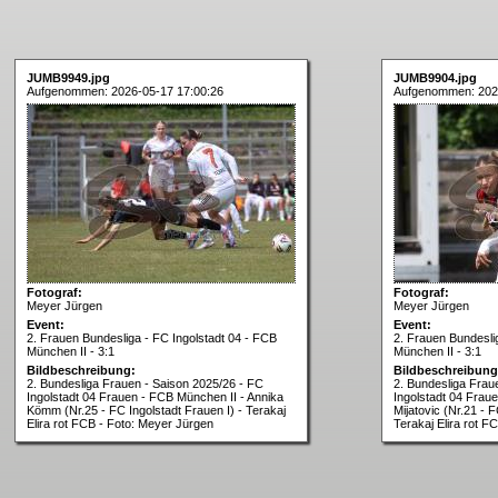
JUMB9949.jpg
JUMB9904.jpg
Aufgenommen: 2026-05-17 17:00:26
Aufgenommen: 202
Fotograf:
Fotograf:
Meyer Jürgen
Meyer Jürgen
Event:
Event:
2. Frauen Bundesliga - FC Ingolstadt 04 - FCB
2. Frauen Bundesli
München II - 3:1
München II - 3:1
Bildbeschreibung:
Bildbeschreibung
2. Bundesliga Frauen - Saison 2025/26 - FC
2. Bundesliga Frau
Ingolstadt 04 Frauen - FCB München II - Annika
Ingolstadt 04 Frau
Kömm (Nr.25 - FC Ingolstadt Frauen I) - Terakaj
Mijatovic (Nr.21 - F
Elira rot FCB - Foto: Meyer Jürgen
Terakaj Elira rot F