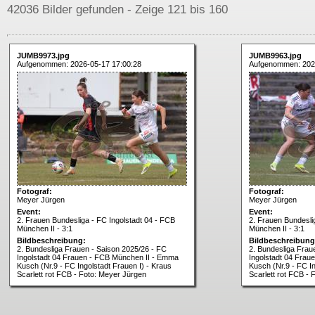
42036 Bilder gefunden - Zeige 121 bis 160
JUMB9973.jpg
JUMB9963.jpg
Aufgenommen: 2026-05-17 17:00:28
Aufgenommen: 202
Fotograf:
Fotograf:
Meyer Jürgen
Meyer Jürgen
Event:
Event:
2. Frauen Bundesliga - FC Ingolstadt 04 - FCB
2. Frauen Bundesli
München II - 3:1
München II - 3:1
Bildbeschreibung:
Bildbeschreibung
2. Bundesliga Frauen - Saison 2025/26 - FC
2. Bundesliga Frau
Ingolstadt 04 Frauen - FCB München II - Emma
Ingolstadt 04 Fra
Kusch (Nr.9 - FC Ingolstadt Frauen I) - Kraus
Kusch (Nr.9 - FC In
Scarlett rot FCB - Foto: Meyer Jürgen
Scarlett rot FCB -