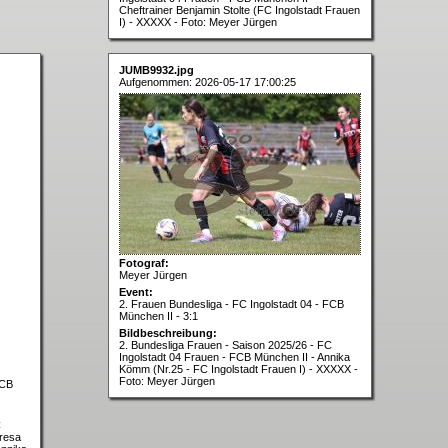
Cheftrainer Benjamin Stolte (FC Ingolstadt Frauen
I) - XXXXX - Foto: Meyer Jürgen
JUMB9932.jpg
Aufgenommen: 2026-05-17 17:00:25
Fotograf:
Meyer Jürgen
Event:
2. Frauen Bundesliga - FC Ingolstadt 04 - FCB
München II - 3:1
Bildbeschreibung:
2. Bundesliga Frauen - Saison 2025/26 - FC
Ingolstadt 04 Frauen - FCB München II - Annika
Kömm (Nr.25 - FC Ingolstadt Frauen I) - XXXXX -
Foto: Meyer Jürgen
FCB
C
eresa