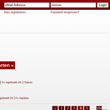
Neu registrieren
Passwort vergessen?
|
|
Fc ingolstadt u%
Saison
|
golstadt 04
Fc ingolsta
...
«
1
2
3
4
5
1049