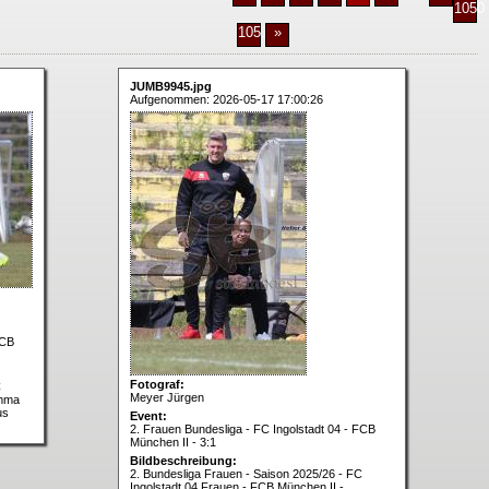
1050
1051
»
JUMB9945.jpg
Aufgenommen: 2026-05-17 17:00:26
FCB
Fotograf:
C
Meyer Jürgen
Emma
us
Event:
2. Frauen Bundesliga - FC Ingolstadt 04 - FCB
München II - 3:1
Bildbeschreibung:
2. Bundesliga Frauen - Saison 2025/26 - FC
Ingolstadt 04 Frauen - FCB München II -