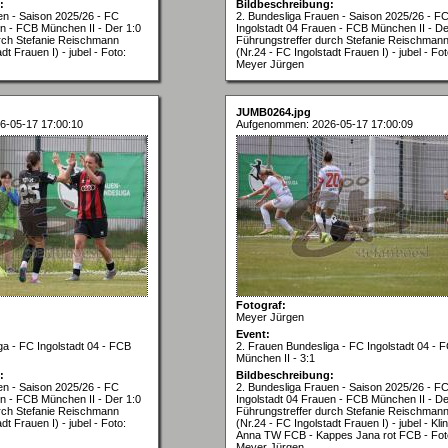
:
Bildbeschreibung:
en - Saison 2025/26 - FC
2. Bundesliga Frauen - Saison 2025/26 - F
en - FCB München II - Der 1:0
Ingolstadt 04 Frauen - FCB München II - De
rch Stefanie Reischmann
Führungstreffer durch Stefanie Reischman
dt Frauen I) - jubel - Foto:
(Nr.24 - FC Ingolstadt Frauen I) - jubel - Fot
Meyer Jürgen
JUMB0264.jpg
6-05-17 17:00:10
Aufgenommen: 2026-05-17 17:00:09
Fotograf:
Meyer Jürgen
Event:
ga - FC Ingolstadt 04 - FCB
2. Frauen Bundesliga - FC Ingolstadt 04 - 
München II - 3:1
:
Bildbeschreibung:
en - Saison 2025/26 - FC
2. Bundesliga Frauen - Saison 2025/26 - F
en - FCB München II - Der 1:0
Ingolstadt 04 Frauen - FCB München II - De
rch Stefanie Reischmann
Führungstreffer durch Stefanie Reischman
dt Frauen I) - jubel - Foto:
(Nr.24 - FC Ingolstadt Frauen I) - jubel - Kli
Anna TW FCB - Kappes Jana rot FCB - Fot
Meyer Jürgen