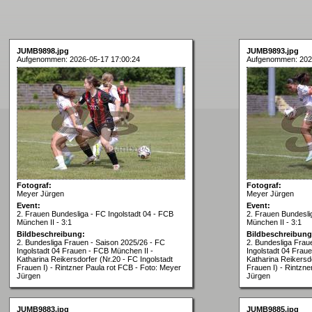
JUMB9898.jpg
JUMB9893.jpg
Aufgenommen: 2026-05-17 17:00:24
Aufgenommen: 202
Fotograf:
Fotograf:
Meyer Jürgen
Meyer Jürgen
Event:
Event:
2. Frauen Bundesliga - FC Ingolstadt 04 - FCB
2. Frauen Bundesli
München II - 3:1
München II - 3:1
Bildbeschreibung:
Bildbeschreibung
2. Bundesliga Frauen - Saison 2025/26 - FC
2. Bundesliga Frau
Ingolstadt 04 Frauen - FCB München II -
Ingolstadt 04 Frau
Katharina Reikersdorfer (Nr.20 - FC Ingolstadt
Katharina Reikersdo
Frauen I) - Rintzner Paula rot FCB - Foto: Meyer
Frauen I) - Rintzne
Jürgen
Jürgen
JUMB9883.jpg
JUMB9885.jpg