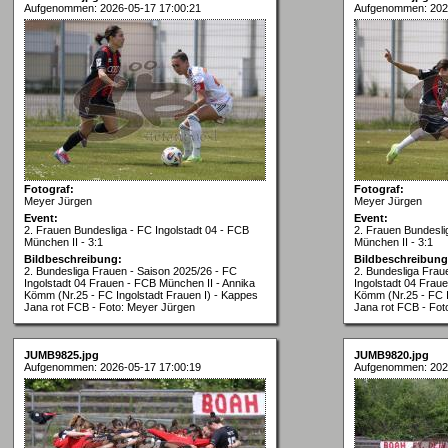
Aufgenommen: 2026-05-17 17:00:21
Aufgenommen: 202
Fotograf:
Fotograf:
Meyer Jürgen
Meyer Jürgen
Event:
Event:
2. Frauen Bundesliga - FC Ingolstadt 04 - FCB
2. Frauen Bundesli
München II - 3:1
München II - 3:1
Bildbeschreibung:
Bildbeschreibung
2. Bundesliga Frauen - Saison 2025/26 - FC
2. Bundesliga Frau
Ingolstadt 04 Frauen - FCB München II - Annika
Ingolstadt 04 Frau
Kömm (Nr.25 - FC Ingolstadt Frauen I) - Kappes
Kömm (Nr.25 - FC I
Jana rot FCB - Foto: Meyer Jürgen
Jana rot FCB - Fot
JUMB9825.jpg
JUMB9820.jpg
Aufgenommen: 2026-05-17 17:00:19
Aufgenommen: 202