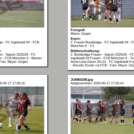
Fotograf:
Meyer Jürgen
Event:
ga - FC Ingolstadt 04 - FCB
2. Frauen Bundesliga - FC Ingolstadt 04 - 
München II - 3:1
:
Bildbeschreibung:
en - Saison 2025/26 - FC
2. Bundesliga Frauen - Saison 2025/26 - F
en - FCB München II - Banner -
Ingolstadt 04 Frauen - FCB München II - To
Foto: Meyer Jürgen
Anna-Lena Daum (Nr.22 - FC Ingolstadt Fra
- Reszler Eszter rot FCB - Foto: Meyer Jür
JUMB0298.jpg
6-05-17 17:00:15
Aufgenommen: 2026-05-17 17:00:14