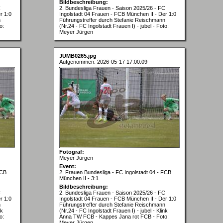
Bildbeschreibung:
C
2. Bundesliga Frauen - Saison 2025/26 - FC
r 1:0
Ingolstadt 04 Frauen - FCB München II - Der 1:0
n
Führungstreffer durch Stefanie Reischmann
o:
(Nr.24 - FC Ingolstadt Frauen I) - jubel - Foto:
Meyer Jürgen
JUMB0265.jpg
Aufgenommen: 2026-05-17 17:00:09
Fotograf:
Meyer Jürgen
Event:
FCB
2. Frauen Bundesliga - FC Ingolstadt 04 - FCB
München II - 3:1
Bildbeschreibung:
C
2. Bundesliga Frauen - Saison 2025/26 - FC
r 1:0
Ingolstadt 04 Frauen - FCB München II - Der 1:0
n
Führungstreffer durch Stefanie Reischmann
nk
(Nr.24 - FC Ingolstadt Frauen I) - jubel - Klink
o:
Anna TW FCB - Kappes Jana rot FCB - Foto:
Meyer Jürgen