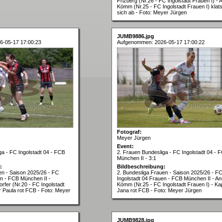
Frizberg (Nr.26 - FC Ingolstadt Frauen I) - 
Kömm (Nr.25 - FC Ingolstadt Frauen I) klat
sich ab - Foto: Meyer Jürgen
JUMB9886.jpg
6-05-17 17:00:23
Aufgenommen: 2026-05-17 17:00:22
Fotograf:
Meyer Jürgen
Event:
ga - FC Ingolstadt 04 - FCB
2. Frauen Bundesliga - FC Ingolstadt 04 - 
München II - 3:1
:
Bildbeschreibung:
en - Saison 2025/26 - FC
2. Bundesliga Frauen - Saison 2025/26 - F
en - FCB München II -
Ingolstadt 04 Frauen - FCB München II - An
rfer (Nr.20 - FC Ingolstadt
Kömm (Nr.25 - FC Ingolstadt Frauen I) - K
r Paula rot FCB - Foto: Meyer
Jana rot FCB - Foto: Meyer Jürgen
JUMB9828.jpg