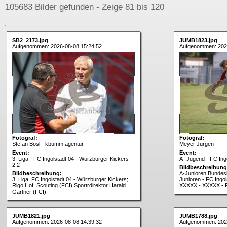
105683 Bilder gefunden - Zeige 81 bis 120
SB2_2173.jpg
JUMB1823.jpg
Aufgenommen: 2026-08-08 15:24:52
Aufgenommen: 202
Fotograf:
Fotograf:
Stefan Bösl - kbumm.agentur
Meyer Jürgen
Event:
Event:
3. Liga - FC Ingolstadt 04 - Würzburger Kickers -
A- Jugend - FC Ing
2:2
Bildbeschreibung
Bildbeschreibung:
A-Junioren Bundesl
3. Liga; FC Ingolstadt 04 - Würzburger Kickers;
Junioren - FC Ingo
Rigo Hof, Scouting (FCI) Sportrdirektor Harald
XXXXX - XXXXX - F
Gärtner (FCI)
JUMB1821.jpg
JUMB1788.jpg
Aufgenommen: 2026-08-08 14:39:32
Aufgenommen: 202