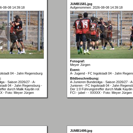
JUMB1581.jpg
6-08-08 14:39:18
Aufgenommen: 2026-08-08 14:39:18
Fotograf:
Meyer Jürgen
Event:
olstadt 04 - Jahn Regensburg
A- Jugend - FC Ingolstadt 04 - Jahn Regen
:
Bildbeschreibung:
iga - Saison 2026/27 - A-
A-Junioren Bundesliga - Saison 2026/27 - A
lstadt 04 - Jahn Regensburg -
Junioren - FC Ingolstadt 04 - Jahn Regensb
ffer durch Malik Kaydin rot
Der 1:0 Führungstreffer durch Malik Kaydin 
XXX - Foto: Meyer Jürgen
FCI - jubel - - XXXXX - Foto: Meyer Jürgen
JUMB1499.jpg