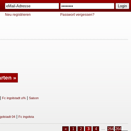
Neu registrieren
Passwort vergessen?
|
|
Fc ingolstadt u%
Saison
|
golstadt 04
Fc ingolsta
...
«
1
2
3
4
2641
2642