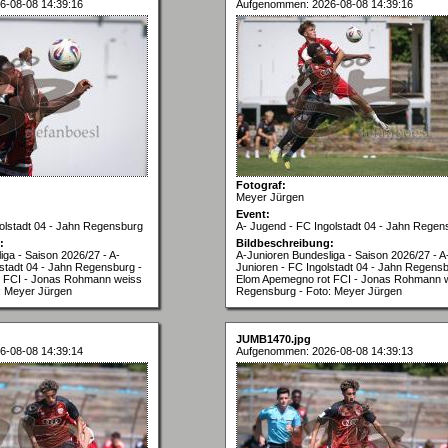
6-08-08 14:39:16
Aufgenommen: 2026-08-08 14:39:16
Fotograf:
Meyer Jürgen
Event:
olstadt 04 - Jahn Regensburg
A- Jugend - FC Ingolstadt 04 - Jahn Regen
:
Bildbeschreibung:
iga - Saison 2026/27 - A-
A-Junioren Bundesliga - Saison 2026/27 - A
lstadt 04 - Jahn Regensburg -
Junioren - FC Ingolstadt 04 - Jahn Regensb
 FCI - Jonas Rohmann weiss
Elom Apemegno rot FCI - Jonas Rohmann 
: Meyer Jürgen
Regensburg - Foto: Meyer Jürgen
JUMB1470.jpg
6-08-08 14:39:14
Aufgenommen: 2026-08-08 14:39:13