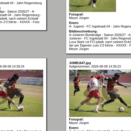
olstadt 04 - Jahn Regensburg
:
iga - Saison 2026/27 - A-
Fotograf:
lstadt 04 - Jahn Regensburg -
Meyer Jürgen
jubelt, nach seinem Eckball
m 2:0 führte - XXXXX - Foto:
Event:
A- Jugend - FC Ingolstadt 04 - Jahn Regen
Bildbeschreibung:
A-Junioren Bundesliga - Saison 2026/27 - A
Junioren - FC Ingolstadt 04 - Jahn Regensb
Luca Stark rot FCI jubelt, nach seinem Eckb
der per Eigentor zum 2:0 führte - XXXXX - F
Meyer Jürgen
JUMB1647.jpg
6-08-08 14:39:24
Aufgenommen: 2026-08-08 14:39:23
Fotograf:
Meyer Jürgen
Event: