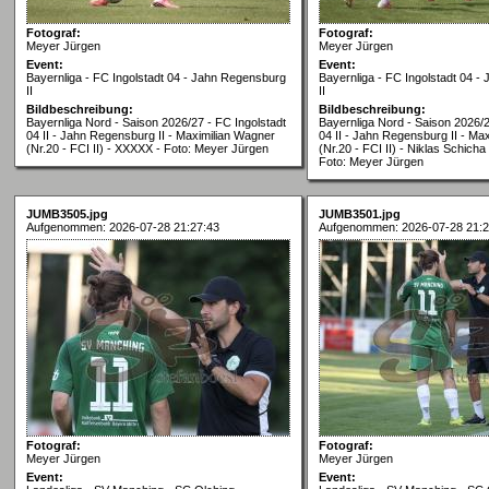
Fotograf:
Fotograf:
Meyer Jürgen
Meyer Jürgen
Event:
Event:
Bayernliga - FC Ingolstadt 04 - Jahn Regensburg
Bayernliga - FC Ingolstadt 04 
II
II
Bildbeschreibung:
Bildbeschreibung:
Bayernliga Nord - Saison 2026/27 - FC Ingolstadt
Bayernliga Nord - Saison 2026/2
04 II - Jahn Regensburg II - Maximilian Wagner
04 II - Jahn Regensburg II - Ma
(Nr.20 - FCI II) - XXXXX - Foto: Meyer Jürgen
(Nr.20 - FCI II) - Niklas Schich
Foto: Meyer Jürgen
JUMB3505.jpg
JUMB3501.jpg
Aufgenommen: 2026-07-28 21:27:43
Aufgenommen: 2026-07-28 21:2
Fotograf:
Fotograf:
Meyer Jürgen
Meyer Jürgen
Event:
Event: