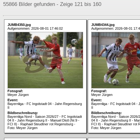
55866 Bilder gefunden - Zeige 121 bis 160
JUMB4350.jpg
JUMB4344.jpg
Aufgenommen: 2026-08-01 17:46:02
Aufgenommen: 2026-08-01 17:4
Fotograf:
Fotograf:
Meyer Jürgen
Meyer Jürgen
Event:
Event:
Bayernliga - FC Ingolstadt 04 - Jahn Regensburg
Bayernliga - FC Ingolstadt 04 
II
II
Bildbeschreibung:
Bildbeschreibung:
Bayernliga Nord - Saison 2026/27 - FC Ingolstadt
Bayernliga Nord - Saison 2026/2
04 II - Jahn Regensburg II - Manuel Distl (Nr.9 -
04 II - Jahn Regensburg II - Manu
FCI II) - Raphael Steudtner rot Regensburg -
FCI II) - Raphael Steudtner rot
Foto: Meyer Jürgen
Foto: Meyer Jürgen