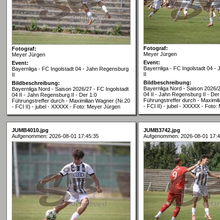
Fotograf:
Fotograf:
Meyer Jürgen
Meyer Jürgen
Event:
Event:
Bayernliga - FC Ingolstadt 04 
Bayernliga - FC Ingolstadt 04 - Jahn Regensburg
II
II
Bildbeschreibung:
Bildbeschreibung:
Bayernliga Nord - Saison 2026/2
Bayernliga Nord - Saison 2026/27 - FC Ingolstadt
04 II - Jahn Regensburg II - Der
04 II - Jahn Regensburg II - Der 1:0
Führungstreffer durch - Maximil
Führungstreffer durch - Maximilian Wagner (Nr.20
- FCI II) - jubel - XXXXX - Foto
- FCI II) - jubel - XXXXX - Foto: Meyer Jürgen
JUMB4010.jpg
JUMB3742.jpg
Aufgenommen: 2026-08-01 17:45:35
Aufgenommen: 2026-08-01 17:4