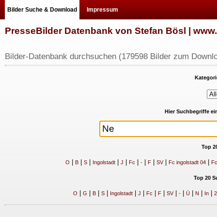
Bilder Suche & Download
Impressum
PresseBilder Datenbank von Stefan Bösl | ww
Bilder-Datenbank durchsuchen (179598 Bilder zum Downlo
Kategori
Hier Suchbegriffe e
Top 2
|
|
|
|
|
|
|
|
|
|
O
B
S
Ingolstadt
J
Fc
-
F
SV
Fc ingolstadt 04
Fc
Top 20 S
|
|
|
|
|
|
|
|
|
|
|
|
|
O
G
B
S
Ingolstadt
J
Fc
F
SV
-
Ü
N
In
2