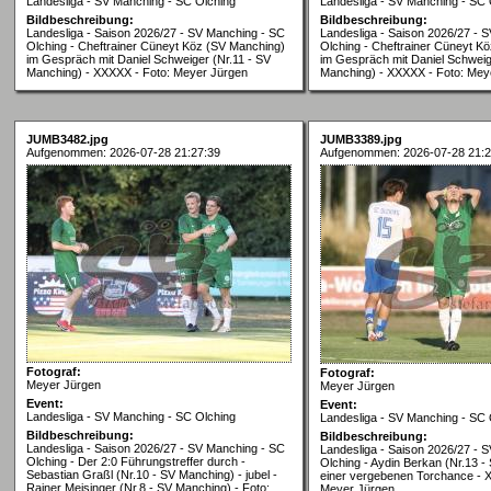
Landesliga - SV Manching - SC Olching
Landesliga - SV Manching - SC 
Bildbeschreibung:
Bildbeschreibung:
Landesliga - Saison 2026/27 - SV Manching - SC
Landesliga - Saison 2026/27 - 
Olching - Cheftrainer Cüneyt Köz (SV Manching)
Olching - Cheftrainer Cüneyt K
im Gespräch mit Daniel Schweiger (Nr.11 - SV
im Gespräch mit Daniel Schweig
Manching) - XXXXX - Foto: Meyer Jürgen
Manching) - XXXXX - Foto: Mey
JUMB3482.jpg
JUMB3389.jpg
Aufgenommen: 2026-07-28 21:27:39
Aufgenommen: 2026-07-28 21:2
Fotograf:
Fotograf:
Meyer Jürgen
Meyer Jürgen
Event:
Event:
Landesliga - SV Manching - SC Olching
Landesliga - SV Manching - SC 
Bildbeschreibung:
Bildbeschreibung:
Landesliga - Saison 2026/27 - SV Manching - SC
Landesliga - Saison 2026/27 - 
Olching - Der 2:0 Führungstreffer durch -
Olching - Aydin Berkan (Nr.13 -
Sebastian Graßl (Nr.10 - SV Manching) - jubel -
einer vergebenen Torchance - 
Rainer Meisinger (Nr.8 - SV Manching) - Foto:
Meyer Jürgen