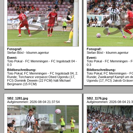
Fotograf:
Fotograf:
Stefan Bösl - kbumm.agentur
Stefan Bösl - kbumm.agentur
Event:
Event:
Toto Pokal - FC Memmingen - FC Ingolstadt 04 -
Toto Pokal - FC Memmingen - FC
0:3
0:3
Bildbeschreibung:
Bildbeschreibung:
Toto Pokal; FC Memmingen - FC Ingolstadt 04, 2.
Toto Pokal; FC Memmingen - FC 
Runde; Torchance verpasst Obed Ugondu (17,
Runde; Zweikampf Kampf um de
FCI) Dominik Dewein (22 FCM) hält Michael
Ugondu (17, FCI) Jakob Gräse
Bergmann (15 FCM)
SB2_1281.jpg
SB2_1176.jpg
Aufgenommen: 2026-08-04 21:37:54
Aufgenommen: 2026-08-04 21:3