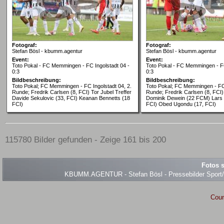
Fotograf:
Fotograf:
Stefan Bösl - kbumm.agentur
Stefan Bösl - kbumm.agentur
Event:
Event:
Toto Pokal - FC Memmingen - FC Ingolstadt 04 -
Toto Pokal - FC Memmingen - FC
0:3
0:3
Bildbeschreibung:
Bildbeschreibung:
Toto Pokal; FC Memmingen - FC Ingolstadt 04, 2.
Toto Pokal; FC Memmingen - FC 
Runde; Fredrik Carlsen (8, FCI) Tor Jubel Treffer
Runde; Fredrik Carlsen (8, FCI)
Davide Sekulovic (33, FCI) Keanan Bennetts (18
Dominik Dewein (22 FCM) Lars 
FCI)
FCI) Obed Ugondu (17, FCI)
115780 Bilder gefunden - Zeige 161 bis 200
Fotos s
KBUMM.AGENTUR - Stefan Bösl - Pressebilder Sport/Ev
Coun