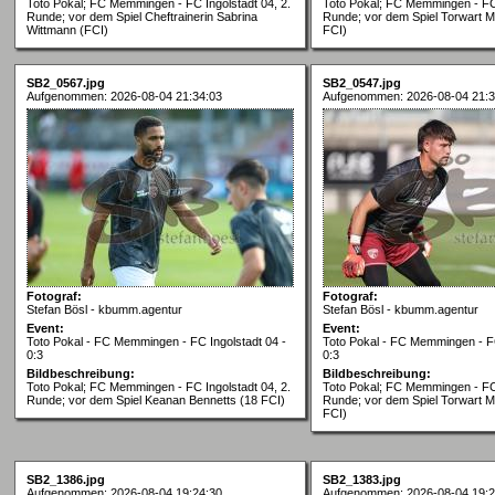
Toto Pokal; FC Memmingen - FC Ingolstadt 04, 2.
Toto Pokal; FC Memmingen - FC 
Runde; vor dem Spiel Cheftrainerin Sabrina
Runde; vor dem Spiel Torwart M
Wittmann (FCI)
FCI)
SB2_0567.jpg
SB2_0547.jpg
Aufgenommen: 2026-08-04 21:34:03
Aufgenommen: 2026-08-04 21:3
Fotograf:
Fotograf:
Stefan Bösl - kbumm.agentur
Stefan Bösl - kbumm.agentur
Event:
Event:
Toto Pokal - FC Memmingen - FC Ingolstadt 04 -
Toto Pokal - FC Memmingen - FC
0:3
0:3
Bildbeschreibung:
Bildbeschreibung:
Toto Pokal; FC Memmingen - FC Ingolstadt 04, 2.
Toto Pokal; FC Memmingen - FC 
Runde; vor dem Spiel Keanan Bennetts (18 FCI)
Runde; vor dem Spiel Torwart M
FCI)
SB2_1386.jpg
SB2_1383.jpg
Aufgenommen: 2026-08-04 19:24:30
Aufgenommen: 2026-08-04 19:2