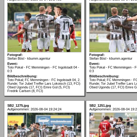
Fotograf:
Fotograf:
Stefan Bösl - kbumm.agentur
Stefan Bösl - kbumm.agentur
Event:
Event:
Toto Pokal - FC Memmingen - FC Ingolstadt 04 -
Toto Pokal - FC Memmingen - FC
0:3
0:3
Bildbeschreibung:
Bildbeschreibung:
Toto Pokal; FC Memmingen - FC Ingolstadt 04, 2.
Toto Pokal; FC Memmingen - FC 
Runde; Tor Jubel Treffer Lars Lokotsch (13, FCI)
Runde; Tor Jubel Treffer Lars L
Obed Ugondu (17, FCI) Emre Gül (5, FCI)
Obed Ugondu (17, FCI) Emre Gü
Fredrik Carlsen (8, FCI)
SB2_1275.jpg
SB2_1251.jpg
Aufgenommen: 2026-08-04 19:24:24
Aufgenommen: 2026-08-04 19:2