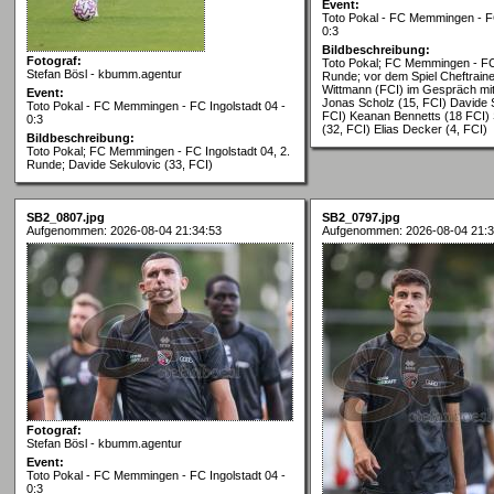
Event:
Toto Pokal - FC Memmingen - FC
0:3
Bildbeschreibung:
Fotograf:
Toto Pokal; FC Memmingen - FC 
Stefan Bösl - kbumm.agentur
Runde; vor dem Spiel Cheftraine
Wittmann (FCI) im Gespräch mit
Event:
Jonas Scholz (15, FCI) Davide 
Toto Pokal - FC Memmingen - FC Ingolstadt 04 -
FCI) Keanan Bennetts (18 FCI)
0:3
(32, FCI) Elias Decker (4, FCI)
Bildbeschreibung:
Toto Pokal; FC Memmingen - FC Ingolstadt 04, 2.
Runde; Davide Sekulovic (33, FCI)
SB2_0807.jpg
SB2_0797.jpg
Aufgenommen: 2026-08-04 21:34:53
Aufgenommen: 2026-08-04 21:3
Fotograf:
Stefan Bösl - kbumm.agentur
Event:
Toto Pokal - FC Memmingen - FC Ingolstadt 04 -
0:3