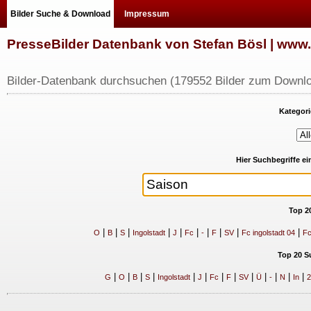
Bilder Suche & Download
Impressum
PresseBilder Datenbank von Stefan Bösl | ww
Bilder-Datenbank durchsuchen (179552 Bilder zum Downlo
Kategori
Hier Suchbegriffe e
Top 2
|
|
|
|
|
|
|
|
|
|
O
B
S
Ingolstadt
J
Fc
-
F
SV
Fc ingolstadt 04
Fc
Top 20 S
|
|
|
|
|
|
|
|
|
|
|
|
|
G
O
B
S
Ingolstadt
J
Fc
F
SV
Ü
-
N
In
2