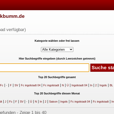
w.kbumm.de
ad verfügbar)
Kategorie wählen oder frei lassen
Hier Suchbegriffe eingeben (durch Leerzeichen getrennt)
Top 20 Suchbegriffe gesamt
|
|
|
|
|
|
|
|
|
|
|
|
Fc
-
F
SV
Fc ingolstadt 04
Fc ingolstadt
N
Ü
Ingolstadt 04
In
2
Ingols
BL
Top 20 Suchbegriffe diesen Monat
|
|
|
|
|
|
|
|
|
|
|
|
|
|
dt
J
Fc
F
SV
-
Ü
N
In
2
Saison
Ingols
Fc ingolstadt 04
Fc ingolstadt
In
gefunden - Zeige 1 bis 40