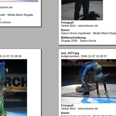
.kbumm.de
tadt - Media Markt Eisgala
:
urn Arena
Fotograf:
Stefan Bösl - www.kbumm.de
Event:
Saturn Arena Ingolstadt - Media Markt Eisga
Bildbeschreibung:
Eisgala 2008 - Saturn Arena
boe_0377.jpg
8-12-07 15:38:36
Aufgenommen: 2008-12-07 15:38:37
Fotograf:
Stefan Bösl - www.kbumm.de
Event:
Saturn Arena Ingolstadt - Media Markt Eisga