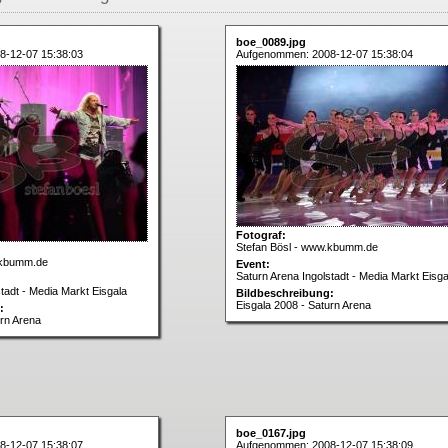
boe_0089.jpg
8-12-07 15:38:03
Aufgenommen: 2008-12-07 15:38:04
Fotograf:
Stefan Bösl - www.kbumm.de
.kbumm.de
Event:
Saturn Arena Ingolstadt - Media Markt Eisga
tadt - Media Markt Eisgala
Bildbeschreibung:
Eisgala 2008 - Saturn Arena
:
urn Arena
boe_0167.jpg
8-12-07 15:38:07
Aufgenommen: 2008-12-07 15:38:09