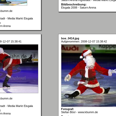
Bildbeschreibung:
Eisgala 2008 - Saturn Arena
.kbumm.de
tadt - Media Markt Eisgala
:
urn Arena
boe_0414.jpg
8-12-07 15:38:41
Aufgenommen: 2008-12-07 15:38:42
.kbumm.de
tadt - Media Markt Eisgala
Fotograf:
:
Stefan Bösl - www.kbumm.de
urn Arena