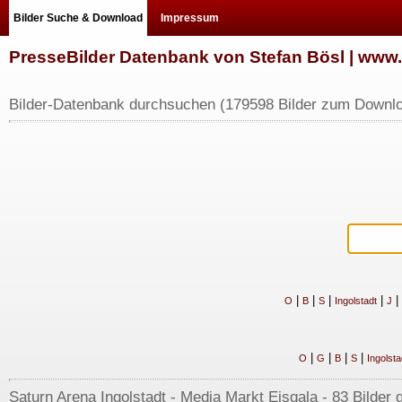
Bilder Suche & Download
Impressum
PresseBilder Datenbank von Stefan Bösl | ww
Bilder-Datenbank durchsuchen (179598 Bilder zum Downlo
|
|
|
|
|
O
B
S
Ingolstadt
J
|
|
|
|
O
G
B
S
Ingolsta
Saturn Arena Ingolstadt - Media Markt Eisgala - 83 Bilder 