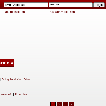
Neu registrieren
Passwort vergessen?
|
|
Fc ingolstadt u%
Saison
|
golstadt 04
Fc ingolsta
1
2
3
»