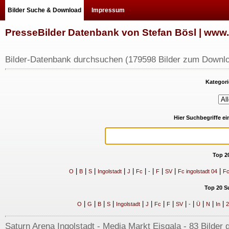
Bilder Suche & Download
Impressum
PresseBilder Datenbank von Stefan Bösl | ww
Bilder-Datenbank durchsuchen (179598 Bilder zum Downlo
Kategori
Hier Suchbegriffe e
Top 2
|
|
|
|
|
|
|
|
|
|
O
B
S
Ingolstadt
J
Fc
-
F
SV
Fc ingolstadt 04
Fc
Top 20 S
|
|
|
|
|
|
|
|
|
|
|
|
|
O
G
B
S
Ingolstadt
J
Fc
F
SV
-
Ü
N
In
2
Saturn Arena Ingolstadt - Media Markt Eisgala - 83 Bilder 