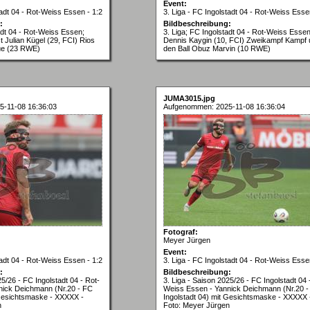
Event:
tadt 04 - Rot-Weiss Essen - 1:2
3. Liga - FC Ingolstadt 04 - Rot-Weiss Esse
:
Bildbeschreibung:
adt 04 - Rot-Weiss Essen;
3. Liga; FC Ingolstadt 04 - Rot-Weiss Essen
 Julian Kügel (29, FCI) Rios
Dennis Kaygin (10, FCI) Zweikampf Kampf
ue (23 RWE)
den Ball Obuz Marvin (10 RWE)
JUMA3015.jpg
-11-08 16:36:03
Aufgenommen: 2025-11-08 16:36:04
Fotograf:
Meyer Jürgen
Event:
tadt 04 - Rot-Weiss Essen - 1:2
3. Liga - FC Ingolstadt 04 - Rot-Weiss Esse
:
Bildbeschreibung:
25/26 - FC Ingolstadt 04 - Rot-
3. Liga - Saison 2025/26 - FC Ingolstadt 04 
nick Deichmann (Nr.20 - FC
Weiss Essen - Yannick Deichmann (Nr.20 
 Gesichtsmaske - XXXXX -
Ingolstadt 04) mit Gesichtsmaske - XXXXX 
n
Foto: Meyer Jürgen