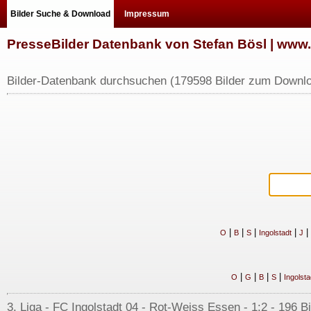
Bilder Suche & Download
Impressum
PresseBilder Datenbank von Stefan Bösl | ww
Bilder-Datenbank durchsuchen (179598 Bilder zum Downlo
|
|
|
|
|
O
B
S
Ingolstadt
J
|
|
|
|
O
G
B
S
Ingolsta
3. Liga - FC Ingolstadt 04 - Rot-Weiss Essen - 1:2 - 196 Bi