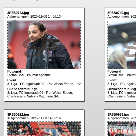
3R5B0743.jpg
3R5B0749.jpg
Aufgenommen: 2025-11-08 14:56:13
Aufgenommen: 2025
Fotograf:
Fotograf:
Stefan Bösl - kbumm.agentur
Stefan Bösl - kbum
Event:
Event:
3. Liga - FC Ingolstadt 04 - Rot-Weiss Essen - 1:2
3. Liga - FC Ingols
Bildbeschreibung:
Bildbeschreibung
3. Liga; FC Ingolstadt 04 - Rot-Weiss Essen;
3. Liga; FC Ingolst
Cheftrainerin Sabrina Wittmann (FCI)
Cheftrainerin Sabr
3R5B0922.jpg
3R5B0959.jpg
Aufgenommen: 2025-11-08 14:56:16
Aufgenommen: 2025