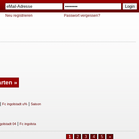
Neu registrieren
Passwort vergessen?
|
|
Fc ingolstadt u%
Saison
|
golstadt 04
Fc ingolsta
1
2
3
4
5
»