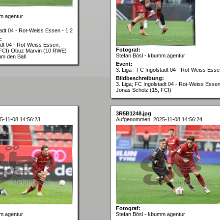
m.agentur
tadt 04 - Rot-Weiss Essen - 1:2
:
adt 04 - Rot-Weiss Essen;
Fotograf:
 FCI) Obuz Marvin (10 RWE)
Stefan Bösl - kbumm.agentur
m den Ball
Event:
3. Liga - FC Ingolstadt 04 - Rot-Weiss Esse
Bildbeschreibung:
3. Liga; FC Ingolstadt 04 - Rot-Weiss Essen
Jonas Scholz (15, FCI)
3R5B1248.jpg
-11-08 14:56:23
Aufgenommen: 2025-11-08 14:56:24
Fotograf:
m.agentur
Stefan Bösl - kbumm.agentur