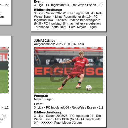
Event:
n - 1:2
3. Liga - FC Ingolstadt 04 - Rot-Weiss Essen - 1:2
Bildbeschreibung:
;
3. Liga - Saison 2025/26 - FC Ingolstadt 04 - Rot-
 um
Weiss Essen - Linus Rosenlöcher (Nr.19 - FC
Ingolstadt 04) - Carlsen Frederic Bennedsgaard
(Nr.8 - FC Ingolstadt 04) nach einer vergebenen
Torchance - enttäuscht - Foto: Meyer Jürgen
JUMA3018.jpg
Aufgenommen: 2025-11-08 16:36:04
Fotograf:
Meyer Jürgen
Event:
n - 1:2
3. Liga - FC Ingolstadt 04 - Rot-Weiss Essen - 1:2
Bildbeschreibung:
- Rot-
3. Liga - Saison 2025/26 - FC Ingolstadt 04 - Rot-
- FC
Weiss Essen - Max Plath (Nr.14 - FC Ingolstadt
-
04) - XXXXX - Foto: Meyer Jürgen