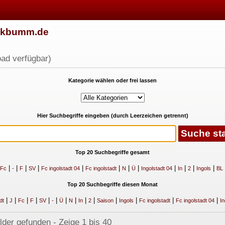
w.kbumm.de
ad verfügbar)
Kategorie wählen oder frei lassen
Hier Suchbegriffe eingeben (durch Leerzeichen getrennt)
Top 20 Suchbegriffe gesamt
|
|
|
|
|
|
|
|
|
|
|
|
Fc
-
F
SV
Fc ingolstadt 04
Fc ingolstadt
N
Ü
Ingolstadt 04
In
2
Ingols
BL
Top 20 Suchbegriffe diesen Monat
|
|
|
|
|
|
|
|
|
|
|
|
|
|
dt
J
Fc
F
SV
-
Ü
N
In
2
Saison
Ingols
Fc ingolstadt
Fc ingolstadt 04
In
lder gefunden - Zeige 1 bis 40