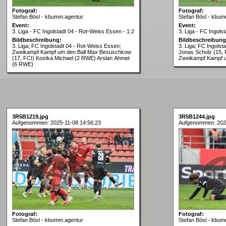
Fotograf:
Fotograf:
Stefan Bösl - kbumm.agentur
Stefan Bösl - kbum
Event:
Event:
3. Liga - FC Ingolstadt 04 - Rot-Weiss Essen - 1:2
3. Liga - FC Ingols
Bildbeschreibung:
Bildbeschreibung
3. Liga; FC Ingolstadt 04 - Rot-Weiss Essen;
3. Liga; FC Ingolst
Zweikampf Kampf um den Ball Max Besuschkow
Jonas Scholz (15,
(17, FCI) Kostka Michael (2 RWE) Arslan Ahmet
Zweikampf Kampf u
(6 RWE)
3R5B1219.jpg
3R5B1244.jpg
Aufgenommen: 2025-11-08 14:56:23
Aufgenommen: 2025
Fotograf:
Fotograf:
Stefan Bösl - kbumm.agentur
Stefan Bösl - kbum