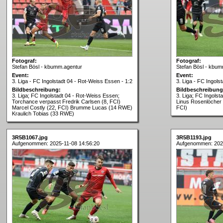
Fotograf:
Fotograf:
Stefan Bösl - kbumm.agentur
Stefan Bösl - kbum
Event:
Event:
3. Liga - FC Ingolstadt 04 - Rot-Weiss Essen - 1:2
3. Liga - FC Ingols
Bildbeschreibung:
Bildbeschreibung
3. Liga; FC Ingolstadt 04 - Rot-Weiss Essen;
3. Liga; FC Ingolst
Torchance verpasst Fredrik Carlsen (8, FCI)
Linus Rosenlöcher 
Marcel Costly (22, FCI) Brumme Lucas (14 RWE)
FCI)
Kraulich Tobias (33 RWE)
3R5B1067.jpg
3R5B1193.jpg
Aufgenommen: 2025-11-08 14:56:20
Aufgenommen: 2025