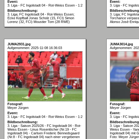
Event:
Event:
3. Liga - FC Ingolstadt 04 - Rot-Weiss Essen - 1:2
3. Liga - FC Ingols
Bildbeschreibung:
Bildbeschreibung
3. Liga; FC Ingolstadt 04 - Rot-Weiss Essen;
3. Liga; FC Ingolst
Ecke Kopfball Jonas Scholz (15, FCI) Simon
Torchance verpasst
Lorenz (32, FCI) Moustier Tom (28 RWE)
Alonso José-Enriq
JUMA2931.jpg
JUMA3014.jpg
Aufgenommen: 2025-11-08 16:36:03
Aufgenommen: 2025
Fotograf:
Fotograf:
Meyer Jürgen
Meyer Jürgen
Event:
Event:
3. Liga - FC Ingolstadt 04 - Rot-Weiss Essen - 1:2
3. Liga - FC Ingols
Bildbeschreibung:
Bildbeschreibung
3. Liga - Saison 2025/26 - FC Ingolstadt 04 - Rot-
3. Liga - Saison 20
Weiss Essen - Linus Rosenlöcher (Nr.19 - FC
Weiss Essen - Yan
Ingolstadt 04) - Carlsen Frederic Bennedsgaard
Ingolstadt 04) mit
(Nr.8 - FC Ingolstadt 04) nach einer vergebenen
Foto: Meyer Jürge