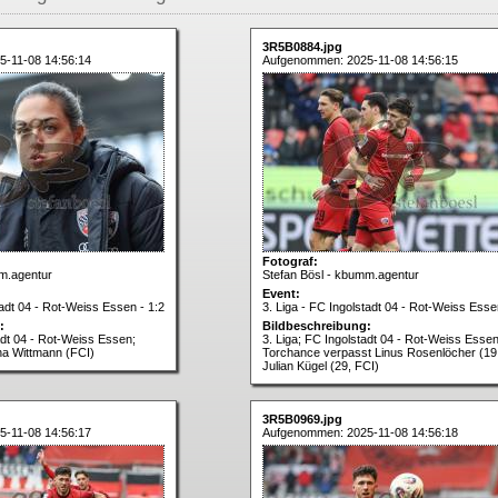
3R5B0884.jpg
-11-08 14:56:14
Aufgenommen: 2025-11-08 14:56:15
Fotograf:
m.agentur
Stefan Bösl - kbumm.agentur
Event:
tadt 04 - Rot-Weiss Essen - 1:2
3. Liga - FC Ingolstadt 04 - Rot-Weiss Esse
:
Bildbeschreibung:
adt 04 - Rot-Weiss Essen;
3. Liga; FC Ingolstadt 04 - Rot-Weiss Essen
ina Wittmann (FCI)
Torchance verpasst Linus Rosenlöcher (19
Julian Kügel (29, FCI)
3R5B0969.jpg
-11-08 14:56:17
Aufgenommen: 2025-11-08 14:56:18