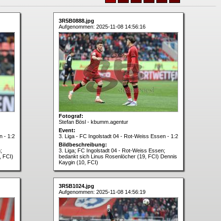
3R5B0888.jpg
Aufgenommen: 2025-11-08 14:56:16
Fotograf:
Stefan Bösl - kbumm.agentur
Event:
n - 1:2
3. Liga - FC Ingolstadt 04 - Rot-Weiss Essen - 1:2
Bildbeschreibung:
;
3. Liga; FC Ingolstadt 04 - Rot-Weiss Essen;
, FCI)
bedankt sich Linus Rosenlöcher (19, FCI) Dennis
Kaygin (10, FCI)
3R5B1024.jpg
Aufgenommen: 2025-11-08 14:56:19