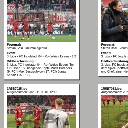
Fotograf:
Fotograf:
Stefan Bösl - kbumm.agentur
Stefan Bösl - kbum
Event:
Event:
3. Liga - FC Ingolstadt 04 - Rot-Weiss Essen - 1:2
3. Liga - FC Ingols
Bildbeschreibung:
Bildbeschreibung
3. Liga; FC Ingolstadt 04 - Rot-Weiss Essen; Tor
3. Liga; FC Ingolst
für Essen 1:2, hängende Köpfe Mads Borchers
dem Spiel Cheftrai
(9, FCI) Max Besuschkow (17, FCI) Jonas
und Cheftrainer N
Scholz (15, FCI)
1R5B7025.jpg
1R5B7033.jpg
Aufgenommen: 2025-11-09 01:12:12
Aufgenommen: 2025