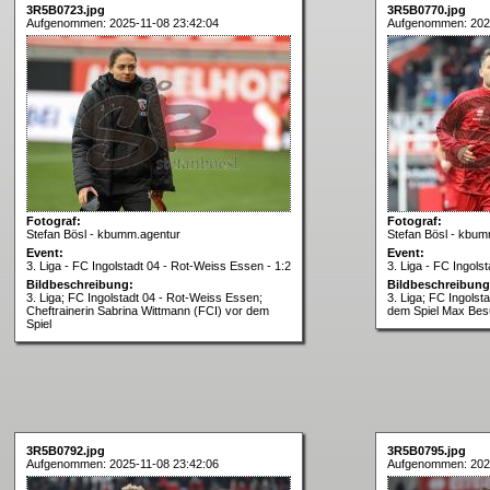
3R5B0723.jpg
3R5B0770.jpg
Aufgenommen: 2025-11-08 23:42:04
Aufgenommen: 2025
Fotograf:
Fotograf:
Stefan Bösl - kbumm.agentur
Stefan Bösl - kbum
Event:
Event:
3. Liga - FC Ingolstadt 04 - Rot-Weiss Essen - 1:2
3. Liga - FC Ingols
Bildbeschreibung:
Bildbeschreibung
3. Liga; FC Ingolstadt 04 - Rot-Weiss Essen;
3. Liga; FC Ingolst
Cheftrainerin Sabrina Wittmann (FCI) vor dem
dem Spiel Max Bes
Spiel
3R5B0792.jpg
3R5B0795.jpg
Aufgenommen: 2025-11-08 23:42:06
Aufgenommen: 2025