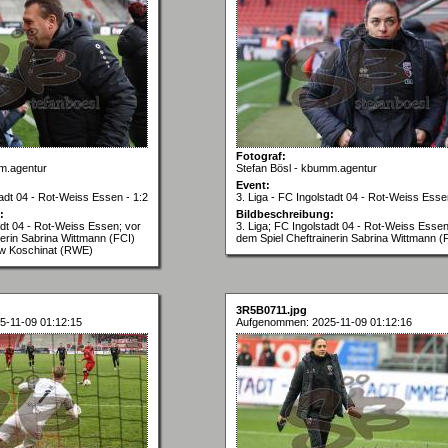
Fotograf:
m.agentur
Stefan Bösl - kbumm.agentur
Event:
tadt 04 - Rot-Weiss Essen - 1:2
3. Liga - FC Ingolstadt 04 - Rot-Weiss Esse
:
Bildbeschreibung:
adt 04 - Rot-Weiss Essen; vor
3. Liga; FC Ingolstadt 04 - Rot-Weiss Essen
nerin Sabrina Wittmann (FCI)
dem Spiel Cheftrainerin Sabrina Wittmann (
ew Koschinat (RWE)
3R5B0711.jpg
-11-09 01:12:15
Aufgenommen: 2025-11-09 01:12:16