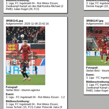
Bildbeschreibung:
Bildbeschreibung
3. Liga; FC Ingolstadt 04 - Rot-Weiss Essen;
3. Liga; FC Ingolst
Zweikampf Kampf um den Ball Kostka Michael (2
Dennis Kaygin (10
RWE) Julian Kügel (29, FCI)
3R5B1141.jpg
3R5B1147.jpg
Aufgenommen: 2025-11-08 23:42:16
Aufgenommen: 2025
Fotograf:
Stefan Bösl - kbum
Event:
3. Liga - FC Ingols
Bildbeschreibung
3. Liga; FC Ingolst
Fotograf:
Zweikampf Kampf u
Stefan Bösl - kbumm.agentur
RWE) Julian Kügel 
Event:
3. Liga - FC Ingolstadt 04 - Rot-Weiss Essen - 1:2
Bildbeschreibung:
3. Liga; FC Ingolstadt 04 - Rot-Weiss Essen;
Jonas Scholz (15, FCI) Cuber Potocnik Jaka (9