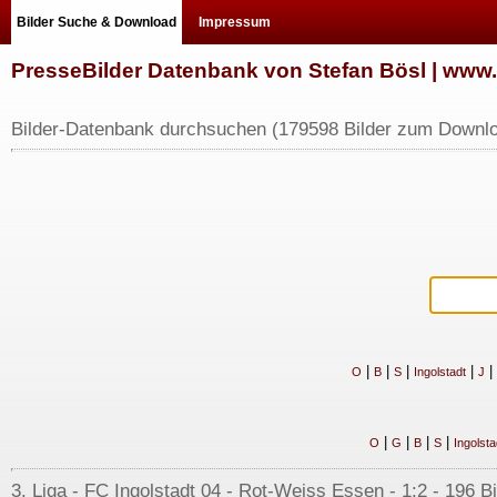
Bilder Suche & Download
Impressum
PresseBilder Datenbank von Stefan Bösl | ww
Bilder-Datenbank durchsuchen (179598 Bilder zum Downlo
|
|
|
|
|
O
B
S
Ingolstadt
J
|
|
|
|
O
G
B
S
Ingolsta
3. Liga - FC Ingolstadt 04 - Rot-Weiss Essen - 1:2 - 196 B