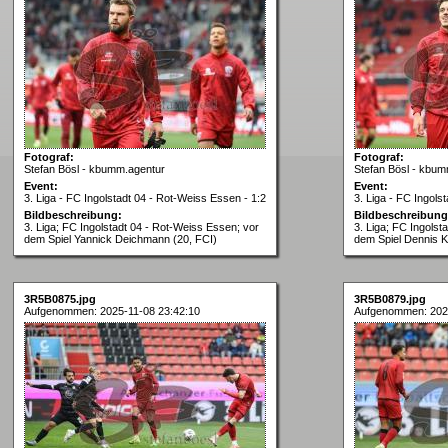
Fotograf:
Fotograf:
Stefan Bösl - kbumm.agentur
Stefan Bösl - kbum
Event:
Event:
3. Liga - FC Ingolstadt 04 - Rot-Weiss Essen - 1:2
3. Liga - FC Ingols
Bildbeschreibung:
Bildbeschreibung
3. Liga; FC Ingolstadt 04 - Rot-Weiss Essen; vor
3. Liga; FC Ingolst
dem Spiel Yannick Deichmann (20, FCI)
dem Spiel Dennis K
3R5B0875.jpg
3R5B0879.jpg
Aufgenommen: 2025-11-08 23:42:10
Aufgenommen: 2025