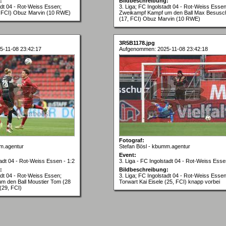
:
Bildbeschreibung:
adt 04 - Rot-Weiss Essen;
3. Liga; FC Ingolstadt 04 - Rot-Weiss Essen
, FCI) Obuz Marvin (10 RWE)
Zweikampf Kampf um den Ball Max Besus
(17, FCI) Obuz Marvin (10 RWE)
3R5B1178.jpg
-11-08 23:42:17
Aufgenommen: 2025-11-08 23:42:18
Fotograf:
m.agentur
Stefan Bösl - kbumm.agentur
Event:
tadt 04 - Rot-Weiss Essen - 1:2
3. Liga - FC Ingolstadt 04 - Rot-Weiss Esse
:
Bildbeschreibung:
adt 04 - Rot-Weiss Essen;
3. Liga; FC Ingolstadt 04 - Rot-Weiss Essen
m den Ball Moustier Tom (28
Torwart Kai Eisele (25, FCI) knapp vorbei
(29, FCI)