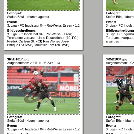
Fotograf:
Fotograf:
Stefan Bösl - kbumm.agentur
Stefan Bösl - kbum
Event:
Event:
3. Liga - FC Ingolstadt 04 - Rot-Weiss Essen - 1:2
3. Liga - FC Ingols
Bildbeschreibung:
Bildbeschreibung
3. Liga; FC Ingolstadt 04 - Rot-Weiss Essen;
3. Liga; FC Ingolst
Torchance verpasst Linus Rosenlöcher (19, FCI)
Torchance verpasst
Fredrik Carlsen (8, FCI) Rios Alonso José-
ärgert sich
Enrique (23 RWE) Moustier Tom (28 RWE)
3R5B1017.jpg
3R5B1034.jpg
Aufgenommen: 2025-11-08 23:42:13
Aufgenommen: 2025
Fotograf:
Fotograf:
Stefan Bösl - kbumm.agentur
Stefan Bösl - kbum
Event:
Event:
3. Liga - FC Ingolstadt 04 - Rot-Weiss Essen - 1:2
3. Liga - FC Ingols