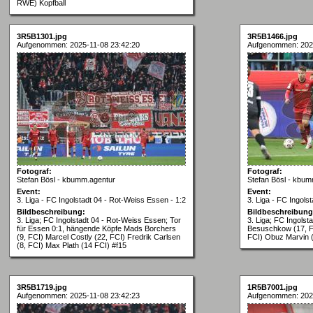
RWE) Kopfball
3R5B1301.jpg
3R5B1466.jpg
Aufgenommen: 2025-11-08 23:42:20
Aufgenommen: 2025
Fotograf:
Fotograf:
Stefan Bösl - kbumm.agentur
Stefan Bösl - kbum
Event:
Event:
3. Liga - FC Ingolstadt 04 - Rot-Weiss Essen - 1:2
3. Liga - FC Ingols
Bildbeschreibung:
Bildbeschreibung
3. Liga; FC Ingolstadt 04 - Rot-Weiss Essen; Tor
3. Liga; FC Ingols
für Essen 0:1, hängende Köpfe Mads Borchers
Besuschkow (17, F
(9, FCI) Marcel Costly (22, FCI) Fredrik Carlsen
FCI) Obuz Marvin
(8, FCI) Max Plath (14 FCI) #f15
3R5B1719.jpg
1R5B7001.jpg
Aufgenommen: 2025-11-08 23:42:23
Aufgenommen: 2025