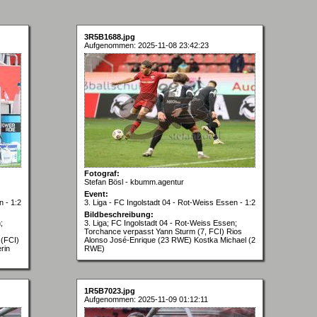
3R5B1688.jpg
Aufgenommen: 2025-11-08 23:42:23
Fotograf:
Stefan Bösl - kbumm.agentur
Event:
n - 1:2
3. Liga - FC Ingolstadt 04 - Rot-Weiss Essen - 1:2
Bildbeschreibung:
;
3. Liga; FC Ingolstadt 04 - Rot-Weiss Essen;
Torchance verpasst Yann Sturm (7, FCI) Rios
 (FCI)
Alonso José-Enrique (23 RWE) Kostka Michael (2
rin
RWE)
1R5B7023.jpg
Aufgenommen: 2025-11-09 01:12:11