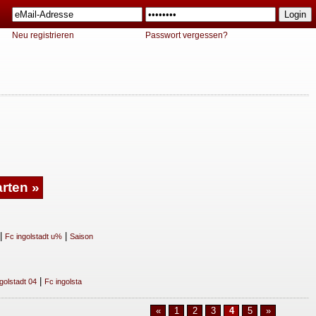
Neu registrieren
Passwort vergessen?
|
|
Fc ingolstadt u%
Saison
|
golstadt 04
Fc ingolsta
«
1
2
3
4
5
»