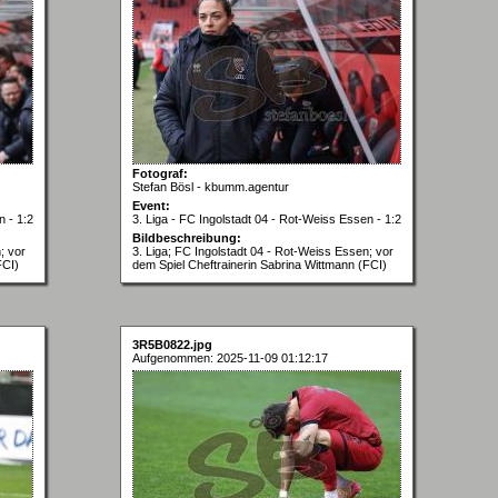
Fotograf:
Stefan Bösl - kbumm.agentur
Event:
n - 1:2
3. Liga - FC Ingolstadt 04 - Rot-Weiss Essen - 1:2
Bildbeschreibung:
; vor
3. Liga; FC Ingolstadt 04 - Rot-Weiss Essen; vor
FCI)
dem Spiel Cheftrainerin Sabrina Wittmann (FCI)
3R5B0822.jpg
Aufgenommen: 2025-11-09 01:12:17