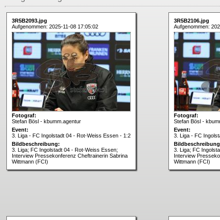
3R5B2093.jpg
3R5B2106.jpg
Aufgenommen: 2025-11-08 17:05:02
Aufgenommen: 2025
Fotograf:
Fotograf:
Stefan Bösl - kbumm.agentur
Stefan Bösl - kbum
Event:
Event:
3. Liga - FC Ingolstadt 04 - Rot-Weiss Essen - 1:2
3. Liga - FC Ingols
Bildbeschreibung:
Bildbeschreibung
3. Liga; FC Ingolstadt 04 - Rot-Weiss Essen;
3. Liga; FC Ingolst
Interview Pressekonferenz Cheftrainerin Sabrina
Interview Presseko
Wittmann (FCI)
Wittmann (FCI)