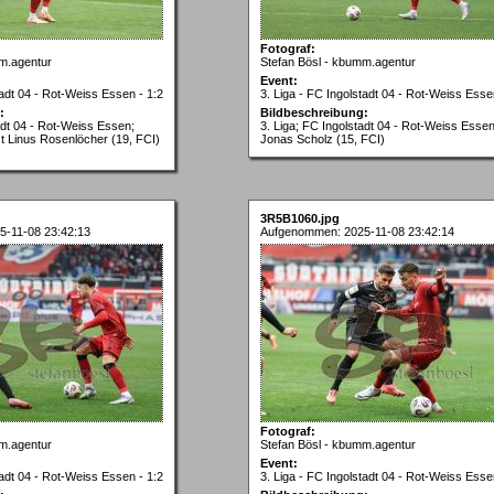
Fotograf:
m.agentur
Stefan Bösl - kbumm.agentur
Event:
tadt 04 - Rot-Weiss Essen - 1:2
3. Liga - FC Ingolstadt 04 - Rot-Weiss Esse
:
Bildbeschreibung:
adt 04 - Rot-Weiss Essen;
3. Liga; FC Ingolstadt 04 - Rot-Weiss Essen
 Linus Rosenlöcher (19, FCI)
Jonas Scholz (15, FCI)
3R5B1060.jpg
-11-08 23:42:13
Aufgenommen: 2025-11-08 23:42:14
Fotograf:
m.agentur
Stefan Bösl - kbumm.agentur
Event:
tadt 04 - Rot-Weiss Essen - 1:2
3. Liga - FC Ingolstadt 04 - Rot-Weiss Esse