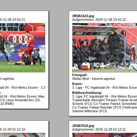
3R5B1523.jpg
-11-08 23:42:21
Aufgenommen: 2025-11-08 23:42:22
Fotograf:
m.agentur
Stefan Bösl - kbumm.agentur
Event:
tadt 04 - Rot-Weiss Essen - 1:2
3. Liga - FC Ingolstadt 04 - Rot-Weiss Esse
:
Bildbeschreibung:
tadt 04 - Rot-Weiss Essen; Max
3. Liga; FC Ingolstadt 04 - Rot-Weiss Essen
CI) Linus Rosenlöcher (19,
Trainerbank diskutiert Torwart-Trainer Arvid
 (10 RWE)
Schenk (FCI) Co-Trainer Patrick Schönfeld
Co-Trainer Fabian Reichler (FCI) Cheftraine
Sabrina Wittmann (FCI)
1R5B7015.jpg
-11-09 01:12:10
Aufgenommen: 2025-11-09 01:12:11