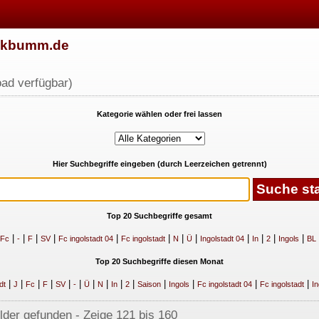
w.kbumm.de
ad verfügbar)
Kategorie wählen oder frei lassen
Hier Suchbegriffe eingeben (durch Leerzeichen getrennt)
Top 20 Suchbegriffe gesamt
|
|
|
|
|
|
|
|
|
|
|
|
Fc
-
F
SV
Fc ingolstadt 04
Fc ingolstadt
N
Ü
Ingolstadt 04
In
2
Ingols
BL
Top 20 Suchbegriffe diesen Monat
|
|
|
|
|
|
|
|
|
|
|
|
|
|
dt
J
Fc
F
SV
-
Ü
N
In
2
Saison
Ingols
Fc ingolstadt 04
Fc ingolstadt
In
ilder gefunden - Zeige 121 bis 160