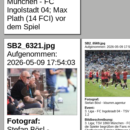
München - FC
Ingolstadt 04; Max
Plath (14 FCI) vor
dem Spiel
SB2_6321.jpg
SB2_6569.jpg
Aufgenommen: 2026-05-09 17:5
Aufgenommen:
2026-05-09 17:54:03
Fotograf:
Stefan Bösl - kbumm.agentur
Event:
3. Liga - FC Ingolstadt 04 - TS
1:2
Fotograf:
Bildbeschreibung:
3. Liga; TSV 1860 München - FC
die Spieler begrüßen die Fans mi
Stefan Bösl -
Cheftrainerin Sabrina Wittmann 