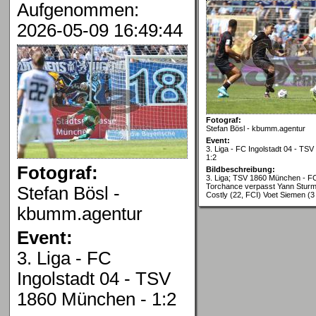
Aufgenommen:
2026-05-09 16:49:44
Fotograf:
Stefan Bösl - kbumm.agentur
Event:
3. Liga - FC Ingolstadt 04 - TS
1:2
Fotograf:
Bildbeschreibung:
3. Liga; TSV 1860 München - FC
Torchance verpasst Yann Sturm 
Stefan Bösl -
Costly (22, FCI) Voet Siemen (
kbumm.agentur
Event:
3. Liga - FC
Ingolstadt 04 - TSV
1860 München - 1:2