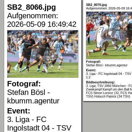
SB2_8066.jpg
SB2_8070.jpg
Aufgenommen: 2026-05-09 16:4
Aufgenommen:
2026-05-09 16:49:42
Fotograf:
Stefan Bösl - kbumm.agentur
Event:
3. Liga - FC Ingolstadt 04 - TS
1:2
Fotograf:
Bildbeschreibung:
3. Liga; TSV 1860 München - FC
Zweikampf Kampf um den Ball Ma
Stefan Bösl -
FCI) Simon Lorenz (32, FCI) Ha
TSV) Hobsch Patrick (34 TSV)
kbumm.agentur
Event:
3. Liga - FC
Ingolstadt 04 - TSV