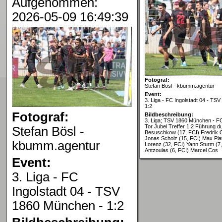
Aufgenommen:
2026-05-09 16:49:39
Fotograf:
Stefan Bösl - kbumm.agentur
Event:
3. Liga - FC Ingolstadt 04 - TS
1:2
Fotograf:
Bildbeschreibung:
3. Liga; TSV 1860 München - FC
Tor Jubel Treffer 1:2 Führung 
Stefan Bösl -
Besuschkow (17, FCI) Fredrik C
Jonas Scholz (15, FCI) Max Pla
kbumm.agentur
Lorenz (32, FCI) Yann Sturm (7
Antzoulas (6, FCI) Marcel Cos
Event:
3. Liga - FC
Ingolstadt 04 - TSV
1860 München - 1:2