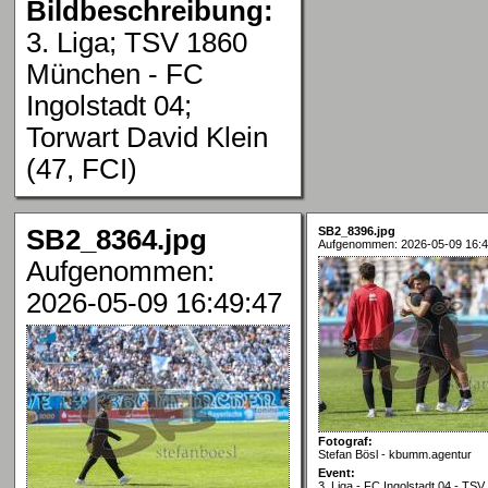
Bildbeschreibung:
3. Liga; TSV 1860
München - FC
Ingolstadt 04;
Torwart David Klein
(47, FCI)
SB2_8364.jpg
SB2_8396.jpg
Aufgenommen: 2026-05-09 16:4
Aufgenommen:
2026-05-09 16:49:47
Fotograf:
Stefan Bösl - kbumm.agentur
Event:
3. Liga - FC Ingolstadt 04 - TS