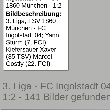
1860 München - 1:2
Bildbeschreibung:
3. Liga; TSV 1860
München - FC
Ingolstadt 04; Yann
Sturm (7, FCI)
Kiefersauer Xaver
(35 TSV) Marcel
Costly (22, FCI)
3. Liga - FC Ingolstadt 
1:2 - 141 Bilder gefunden