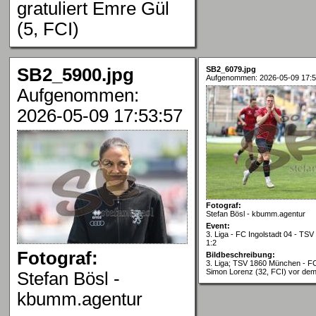
gratuliert Emre Gül
(5, FCI)
SB2_5900.jpg
SB2_6079.jpg
Aufgenommen: 2026-05-09 17:5
Aufgenommen:
2026-05-09 17:53:57
Fotograf:
Stefan Bösl - kbumm.agentur
Event:
3. Liga - FC Ingolstadt 04 - TS
1:2
Fotograf:
Bildbeschreibung:
3. Liga; TSV 1860 München - FC
Simon Lorenz (32, FCI) vor dem
Stefan Bösl -
kbumm.agentur