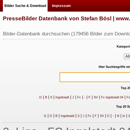
Bilder Suche & Download
Impressum
PresseBilder Datenbank von Stefan Bösl | ww
Bilder-Datenbank durchsuchen (179456 Bilder zum Downlo
Kategori
Hier Suchbegriffe e
Top 2
|
|
|
|
|
|
|
|
|
|
O
B
S
Ingolstadt
J
Fc
-
F
SV
Fc ingolstadt 04
Fc
Top 20 S
|
|
|
|
|
|
|
|
|
|
|
|
|
G
O
B
Ingolstadt
S
J
Fc
F
SV
Ü
-
N
In
2