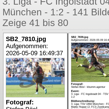
3. Liga - FC Ingolstadt 
München - 1:2 - 141 Bild
Zeige 41 bis 80
SB2_7810.jpg
SB2_7839.jpg
Aufgenommen: 2026-05-09 16:4
Aufgenommen:
2026-05-09 16:49:37
Fotograf:
Stefan Bösl - kbumm.agentur
Event:
3. Liga - FC Ingolstadt 04 - TS
1:2
Fotograf:
Bildbeschreibung:
3. Liga; TSV 1860 München - FC
Mattis Hoppe (2, FCI) Zweikam