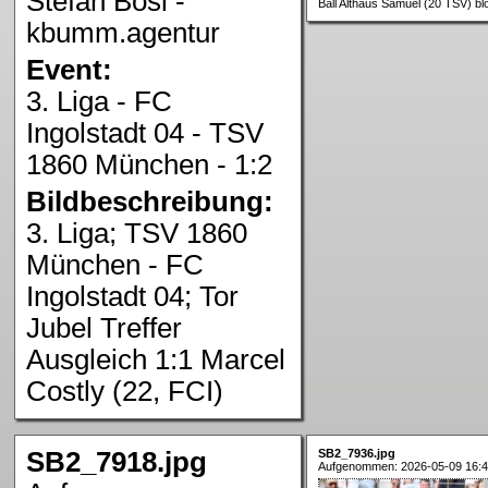
Stefan Bösl -
Ball Althaus Samuel (20 TSV) bl
kbumm.agentur
Event:
3. Liga - FC
Ingolstadt 04 - TSV
1860 München - 1:2
Bildbeschreibung:
3. Liga; TSV 1860
München - FC
Ingolstadt 04; Tor
Jubel Treffer
Ausgleich 1:1 Marcel
Costly (22, FCI)
SB2_7918.jpg
SB2_7936.jpg
Aufgenommen: 2026-05-09 16:4