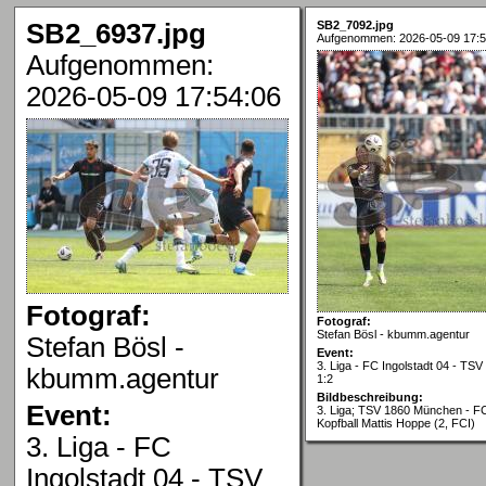
SB2_6937.jpg
SB2_7092.jpg
Aufgenommen: 2026-05-09 17:5
Aufgenommen:
2026-05-09 17:54:06
Fotograf:
Fotograf:
Stefan Bösl - kbumm.agentur
Stefan Bösl -
Event:
3. Liga - FC Ingolstadt 04 - TS
kbumm.agentur
1:2
Bildbeschreibung:
Event:
3. Liga; TSV 1860 München - FC
Kopfball Mattis Hoppe (2, FCI)
3. Liga - FC
Ingolstadt 04 - TSV