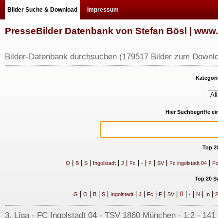
Bilder Suche & Download
Impressum
PresseBilder Datenbank von Stefan Bösl | ww
Bilder-Datenbank durchsuchen (179517 Bilder zum Downlo
Kategori
Hier Suchbegriffe e
Top 2
|
|
|
|
|
|
|
|
|
|
O
B
S
Ingolstadt
J
Fc
-
F
SV
Fc ingolstadt 04
Fc
Top 20 S
|
|
|
|
|
|
|
|
|
|
|
|
|
G
O
B
S
Ingolstadt
J
Fc
F
SV
Ü
-
N
In
2
3. Liga - FC Ingolstadt 04 - TSV 1860 München - 1:2 - 141 