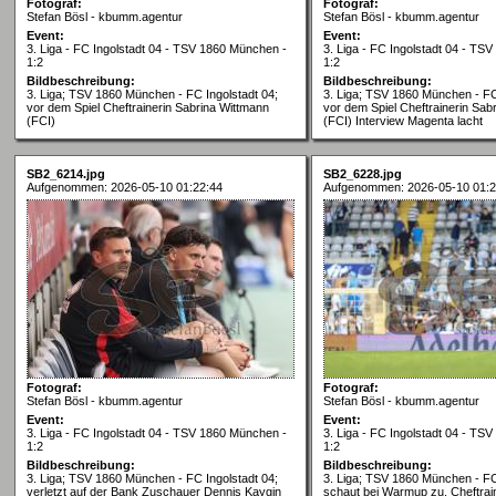
Fotograf:
Fotograf:
Stefan Bösl - kbumm.agentur
Stefan Bösl - kbumm.agentur
Event:
Event:
3. Liga - FC Ingolstadt 04 - TSV 1860 München -
3. Liga - FC Ingolstadt 04 - TS
1:2
1:2
Bildbeschreibung:
Bildbeschreibung:
3. Liga; TSV 1860 München - FC Ingolstadt 04;
3. Liga; TSV 1860 München - FC
vor dem Spiel Cheftrainerin Sabrina Wittmann
vor dem Spiel Cheftrainerin Sab
(FCI)
(FCI) Interview Magenta lacht
SB2_6214.jpg
SB2_6228.jpg
Aufgenommen: 2026-05-10 01:22:44
Aufgenommen: 2026-05-10 01:2
Fotograf:
Fotograf:
Stefan Bösl - kbumm.agentur
Stefan Bösl - kbumm.agentur
Event:
Event:
3. Liga - FC Ingolstadt 04 - TSV 1860 München -
3. Liga - FC Ingolstadt 04 - TS
1:2
1:2
Bildbeschreibung:
Bildbeschreibung:
3. Liga; TSV 1860 München - FC Ingolstadt 04;
3. Liga; TSV 1860 München - FC
verletzt auf der Bank Zuschauer Dennis Kaygin
schaut bei Warmup zu, Cheftrai