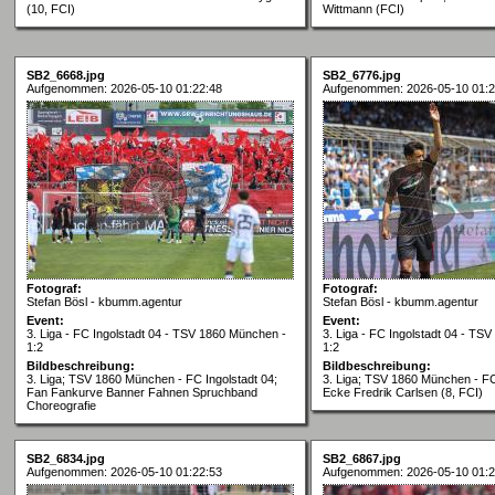
(10, FCI)
Wittmann (FCI)
SB2_6668.jpg
SB2_6776.jpg
Aufgenommen: 2026-05-10 01:22:48
Aufgenommen: 2026-05-10 01:2
Fotograf:
Fotograf:
Stefan Bösl - kbumm.agentur
Stefan Bösl - kbumm.agentur
Event:
Event:
3. Liga - FC Ingolstadt 04 - TSV 1860 München -
3. Liga - FC Ingolstadt 04 - TS
1:2
1:2
Bildbeschreibung:
Bildbeschreibung:
3. Liga; TSV 1860 München - FC Ingolstadt 04;
3. Liga; TSV 1860 München - FC
Fan Fankurve Banner Fahnen Spruchband
Ecke Fredrik Carlsen (8, FCI)
Choreografie
SB2_6834.jpg
SB2_6867.jpg
Aufgenommen: 2026-05-10 01:22:53
Aufgenommen: 2026-05-10 01:2