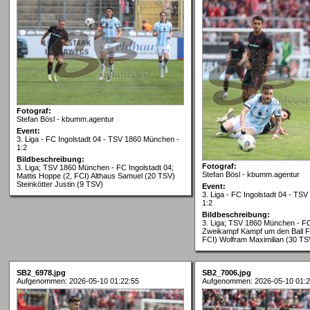
Fotograf:
Stefan Bösl - kbumm.agentur
Event:
3. Liga - FC Ingolstadt 04 - TSV 1860 München -
1:2
Bildbeschreibung:
Fotograf:
3. Liga; TSV 1860 München - FC Ingolstadt 04;
Stefan Bösl - kbumm.agentur
Mattis Hoppe (2, FCI) Althaus Samuel (20 TSV)
Steinkötter Justin (9 TSV)
Event:
3. Liga - FC Ingolstadt 04 - TS
1:2
Bildbeschreibung:
3. Liga; TSV 1860 München - FC
Zweikampf Kampf um den Ball Fr
FCI) Wolfram Maximilian (30 TS
SB2_6978.jpg
SB2_7006.jpg
Aufgenommen: 2026-05-10 01:22:55
Aufgenommen: 2026-05-10 01:2