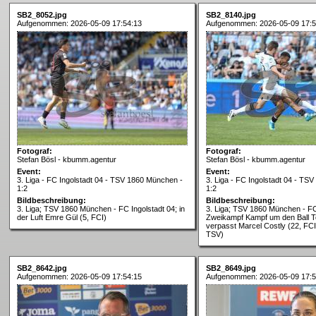
SB2_8052.jpg
SB2_8140.jpg
Aufgenommen: 2026-05-09 17:54:13
Aufgenommen: 2026-05-09 17:5
Fotograf:
Fotograf:
Stefan Bösl - kbumm.agentur
Stefan Bösl - kbumm.agentur
Event:
Event:
3. Liga - FC Ingolstadt 04 - TSV 1860 München -
3. Liga - FC Ingolstadt 04 - TS
1:2
1:2
Bildbeschreibung:
Bildbeschreibung:
3. Liga; TSV 1860 München - FC Ingolstadt 04; in
3. Liga; TSV 1860 München - FC
der Luft Emre Gül (5, FCI)
Zweikampf Kampf um den Ball 
verpasst Marcel Costly (22, FCI
TSV)
SB2_8642.jpg
SB2_8649.jpg
Aufgenommen: 2026-05-09 17:54:15
Aufgenommen: 2026-05-09 17:5