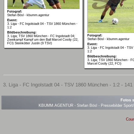
Fotograf:
Stefan Bösl - kbumm.agentur
Event:
3. Liga - FC Ingolstadt 04 - TSV 1860 München -
1:2
Bildbeschreibung:
Fotograf:
3. Liga; TSV 1860 München - FC Ingolstadt 04;
Stefan Bösl - kbumm.agentur
Zweikampf Kampf um den Ball Marcel Costly (22,
FCI) Steinkötter Justin (9 TSV)
Event:
3. Liga - FC Ingolstadt 04 - TS
1:2
Bildbeschreibung:
3. Liga; TSV 1860 München - FC
Marcel Costly (22, FCI)
3. Liga - FC Ingolstadt 04 - TSV 1860 München - 1:2 - 141 
Fotos s
KBUMM.AGENTUR - Stefan Bösl - Pressebilder Sport/Ev
Coun