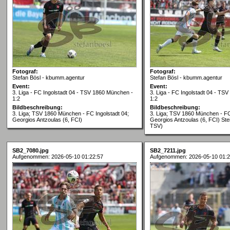
Fotograf:
Fotograf:
Stefan Bösl - kbumm.agentur
Stefan Bösl - kbumm.agentur
Event:
Event:
3. Liga - FC Ingolstadt 04 - TSV 1860 München -
3. Liga - FC Ingolstadt 04 - TS
1:2
1:2
Bildbeschreibung:
Bildbeschreibung:
3. Liga; TSV 1860 München - FC Ingolstadt 04;
3. Liga; TSV 1860 München - FC
Georgios Antzoulas (6, FCI)
Georgios Antzoulas (6, FCI) Stei
TSV)
SB2_7080.jpg
SB2_7211.jpg
Aufgenommen: 2026-05-10 01:22:57
Aufgenommen: 2026-05-10 01:2