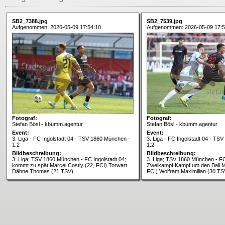
SB2_7388.jpg
SB2_7539.jpg
Aufgenommen: 2026-05-09 17:54:10
Aufgenommen: 2026-05-09 17:5
Fotograf:
Fotograf:
Stefan Bösl - kbumm.agentur
Stefan Bösl - kbumm.agentur
Event:
Event:
3. Liga - FC Ingolstadt 04 - TSV 1860 München -
3. Liga - FC Ingolstadt 04 - TS
1:2
1:2
Bildbeschreibung:
Bildbeschreibung:
3. Liga; TSV 1860 München - FC Ingolstadt 04;
3. Liga; TSV 1860 München - FC
kommt zu spät Marcel Costly (22, FCI) Torwart
Zweikampf Kampf um den Ball Ma
Dähne Thomas (21 TSV)
FCI) Wolfram Maximilian (30 TS