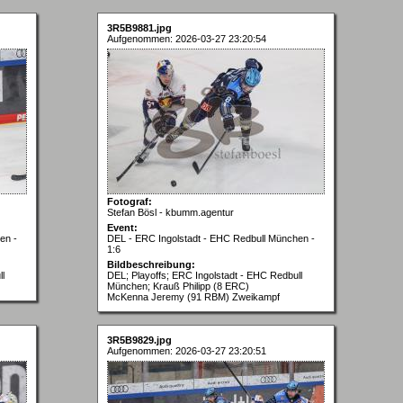
3R5B9881.jpg
Aufgenommen: 2026-03-27 23:20:54
Fotograf:
Stefan Bösl - kbumm.agentur
Event:
en -
DEL - ERC Ingolstadt - EHC Redbull München -
1:6
Bildbeschreibung:
l
DEL; Playoffs; ERC Ingolstadt - EHC Redbull
München; Krauß Philipp (8 ERC)
McKenna Jeremy (91 RBM) Zweikampf
3R5B9829.jpg
Aufgenommen: 2026-03-27 23:20:51