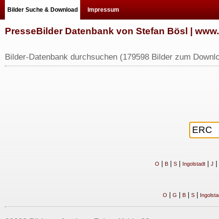
Bilder Suche & Download
Impressum
PresseBilder Datenbank von Stefan Bösl | ww
Bilder-Datenbank durchsuchen (179598 Bilder zum Downlo
|
|
|
|
|
O
B
S
Ingolstadt
J
|
|
|
|
O
G
B
S
Ingolsta