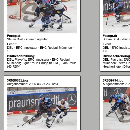
Fotograf:
Fotograf:
Stefan Bösl - kbumm.agentur
Stefan Bösl - kbum
Event:
Event:
DEL - ERC Ingolstadt - EHC Redbull München -
DEL - ERC Ingolst
1:6
1:6
Bildbeschreibung:
Bildbeschreibung
DEL; Playoffs; ERC Ingolstadt - EHC Redbull
DEL; Playoffs; ERC
München; Fight Krauß Philipp (8 ERC) Sinn Phillip
München; Pietta Da
(43 RBM)
Heatherington Dill
3R5B9831.jpg
3R5B9794.jpg
Aufgenommen: 2026-03-27 23:20:51
Aufgenommen: 202