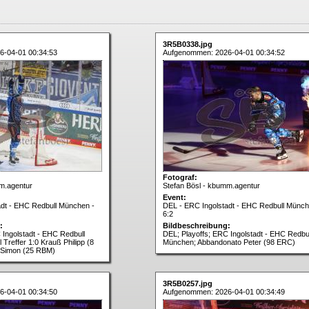
3R5B0338.jpg
6-04-01 00:34:53
Aufgenommen: 2026-04-01 00:34:52
Fotograf:
m.agentur
Stefan Bösl - kbumm.agentur
Event:
adt - EHC Redbull München -
DEL - ERC Ingolstadt - EHC Redbull Münch
6:2
:
Bildbeschreibung:
 Ingolstadt - EHC Redbull
DEL; Playoffs; ERC Ingolstadt - EHC Redbul
Treffer 1:0 Krauß Philipp (8
München; Abbandonato Peter (98 ERC)
 Simon (25 RBM)
3R5B0257.jpg
6-04-01 00:34:50
Aufgenommen: 2026-04-01 00:34:49