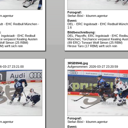
Fotograf:
m.agentur
Stefan Bösl - kbumm.agentur
Event:
adt - EHC Redbull München -
DEL - ERC Ingolstadt - EHC Redbull Münch
1:6
:
Bildbeschreibung:
 Ingolstadt - EHC Redbull
DEL; Playoffs; ERC Ingolstadt - EHC Redbul
e verpasst Keating Austen
München; Torchance verpasst Keating Aus
Wolf Simon (25 RBM)
(89 ERC) Torwart Wolf Simon (25 RBM)
) wirft sich rein
Hirose Taro (17 RBM) wirft sich rein
3R5B9946.jpg
6-03-27 23:21:00
Aufgenommen: 2026-03-27 23:20:59
Fotograf:
m.agentur
Stefan Bösl - kbumm.agentur
Event: