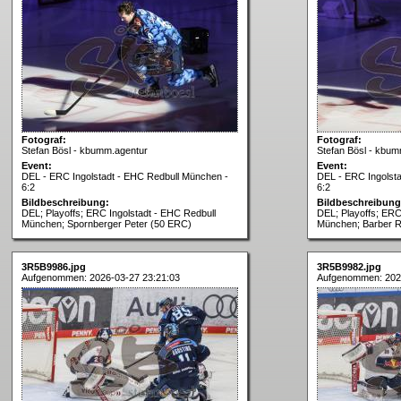
Fotograf:
Fotograf:
Stefan Bösl - kbumm.agentur
Stefan Bösl - kbum
Event:
Event:
DEL - ERC Ingolstadt - EHC Redbull München -
DEL - ERC Ingolst
6:2
6:2
Bildbeschreibung:
Bildbeschreibung
DEL; Playoffs; ERC Ingolstadt - EHC Redbull
DEL; Playoffs; ERC
München; Spornberger Peter (50 ERC)
München; Barber R
3R5B9986.jpg
3R5B9982.jpg
Aufgenommen: 2026-03-27 23:21:03
Aufgenommen: 202