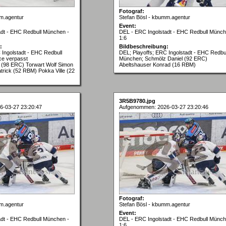
Fotograf:
m.agentur
Stefan Bösl - kbumm.agentur
Event:
adt - EHC Redbull München -
DEL - ERC Ingolstadt - EHC Redbull Münch
1:6
:
Bildbeschreibung:
 Ingolstadt - EHC Redbull
DEL; Playoffs; ERC Ingolstadt - EHC Redbul
e verpasst
München; Schmölz Daniel (92 ERC)
 (98 ERC) Torwart Wolf Simon
Abeltshauser Konrad (16 RBM)
rick (52 RBM) Pokka Ville (22
3R5B9780.jpg
6-03-27 23:20:47
Aufgenommen: 2026-03-27 23:20:46
Fotograf:
m.agentur
Stefan Bösl - kbumm.agentur
Event:
adt - EHC Redbull München -
DEL - ERC Ingolstadt - EHC Redbull Münch
1:6