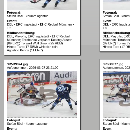
Fotograf:
Fotograf:
Stefan Bösl - kbumm.agentur
Stefan Bösl - kbum
Event:
Event:
DEL - ERC Ingolstadt - EHC Redbull München -
DEL - ERC Ingolst
1:6
1:6
Bildbeschreibung:
Bildbeschreibung
DEL; Playoffs; ERC Ingolstadt - EHC Redbull
DEL; Playoffs; ERC
München; Torchance verpasst Keating Austen
München; Torchanc
(89 ERC) Torwart Wolf Simon (25 RBM)
(89 ERC) Torwart 
Hirose Taro (17 RBM) wirft sich rein
Hirose Taro (17 RBM
Agostino Kenny (11 ERC)
3R5B9974.jpg
3R5B9977.jpg
Aufgenommen: 2026-03-27 23:21:00
Aufgenommen: 202
Fotograf:
Fotograf:
Stefan Bösl - kbumm.agentur
Stefan Bösl - kbum
Event:
Event: