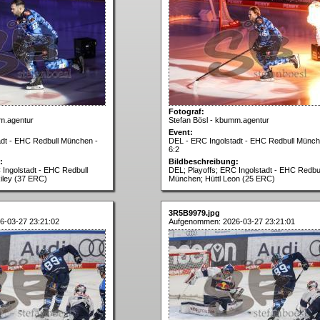
Fotograf:
m.agentur
Stefan Bösl - kbumm.agentur
Event:
adt - EHC Redbull München -
DEL - ERC Ingolstadt - EHC Redbull Münch
6:2
:
Bildbeschreibung:
 Ingolstadt - EHC Redbull
DEL; Playoffs; ERC Ingolstadt - EHC Redbul
iley (37 ERC)
München; Hüttl Leon (25 ERC)
3R5B9979.jpg
6-03-27 23:21:02
Aufgenommen: 2026-03-27 23:21:01