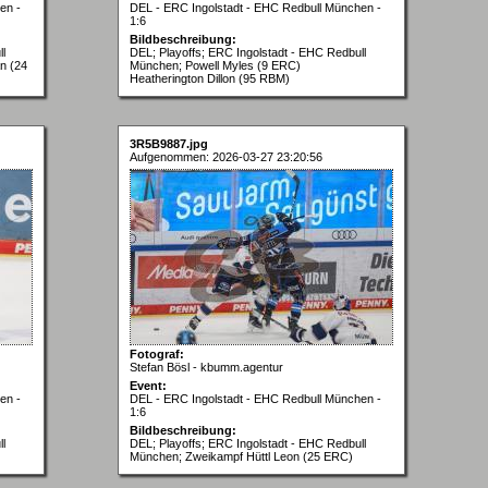
en -
DEL - ERC Ingolstadt - EHC Redbull München -
1:6
Bildbeschreibung:
l
DEL; Playoffs; ERC Ingolstadt - EHC Redbull
n (24
München; Powell Myles (9 ERC)
Heatherington Dillon (95 RBM)
3R5B9887.jpg
Aufgenommen: 2026-03-27 23:20:56
Fotograf:
Stefan Bösl - kbumm.agentur
Event:
en -
DEL - ERC Ingolstadt - EHC Redbull München -
1:6
Bildbeschreibung:
l
DEL; Playoffs; ERC Ingolstadt - EHC Redbull
München; Zweikampf Hüttl Leon (25 ERC)