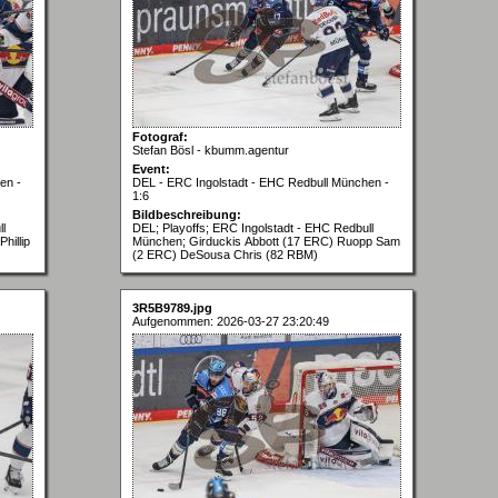
Fotograf:
Stefan Bösl - kbumm.agentur
Event:
en -
DEL - ERC Ingolstadt - EHC Redbull München -
1:6
Bildbeschreibung:
l
DEL; Playoffs; ERC Ingolstadt - EHC Redbull
hillip
München; Girduckis Abbott (17 ERC) Ruopp Sam
(2 ERC) DeSousa Chris (82 RBM)
3R5B9789.jpg
Aufgenommen: 2026-03-27 23:20:49