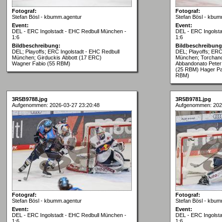
Fotograf:
Fotograf:
Stefan Bösl - kbumm.agentur
Stefan Bösl - kbum
Event:
Event:
DEL - ERC Ingolstadt - EHC Redbull München -
DEL - ERC Ingolst
1:6
1:6
Bildbeschreibung:
Bildbeschreibung
DEL; Playoffs; ERC Ingolstadt - EHC Redbull
DEL; Playoffs; ERC
München; Girduckis Abbott (17 ERC)
München; Torchanc
Wagner Fabio (55 RBM)
Abbandonato Peter
(25 RBM) Hager Pat
RBM)
3R5B9788.jpg
3R5B9781.jpg
Aufgenommen: 2026-03-27 23:20:48
Aufgenommen: 202
Fotograf:
Fotograf:
Stefan Bösl - kbumm.agentur
Stefan Bösl - kbum
Event:
Event:
DEL - ERC Ingolstadt - EHC Redbull München -
DEL - ERC Ingolst
1:6
1:6