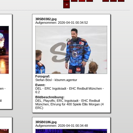
»
3R5B0382.jpg
Aufgenommen: 2026-04-01 00:34:52
Fotograf:
Stefan Bösl - kbumm.agentur
Event:
en -
DEL - ERC Ingolstadt - EHC Redbull München -
6:2
Bildbeschreibung:
l
DEL; Playoffs; ERC Ingolstadt - EHC Redbull
München; Ehrung für 400 Spiele Ellis Morgan (4
ERC)
3R5B0186.jpg
Aufgenommen: 2026-04-01 00:34:48