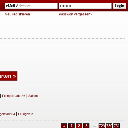
Neu registrieren
Passwort vergessen?
|
|
Fc ingolstadt u%
Saison
|
golstadt 04
Fc ingolsta
...
«
1
2
3
729
730
731