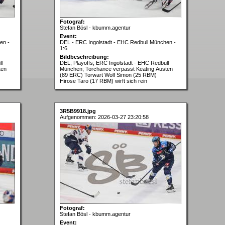
Fotograf:
Stefan Bösl - kbumm.agentur
Event:
en -
DEL - ERC Ingolstadt - EHC Redbull München -
1:6
Bildbeschreibung:
l
DEL; Playoffs; ERC Ingolstadt - EHC Redbull
ten
München; Torchance verpasst Keating Austen
(89 ERC) Torwart Wolf Simon (25 RBM)
Hirose Taro (17 RBM) wirft sich rein
3R5B9918.jpg
Aufgenommen: 2026-03-27 23:20:58
Fotograf:
Stefan Bösl - kbumm.agentur
Event: