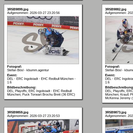
3R5B9899.jpg
3R5B9882.jpg
Aufgenommen: 2026-03-27 23:20:56
Aufgenommen: 202
Fotograf:
Fotograf:
Stefan Bösl - kbumm.agentur
Stefan Bösl - kbum
Event:
Event:
DEL - ERC Ingolstadt - EHC Redbull München -
DEL - ERC Ingolst
1:6
1:6
Bildbeschreibung:
Bildbeschreibung
DEL; Playoffs; ERC Ingolstadt - EHC Redbull
DEL; Playoffs; ERC
München; Puck Torwart Brochu Brett (36 ERC)
München; Krauß Ph
McKenna Jeremy (
3R5B9859.jpg
3R5B9873.jpg
Aufgenommen: 2026-03-27 23:20:53
Aufgenommen: 202