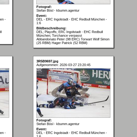
Fotograf:
Stefan Bösl - kbumm.agentur
Event:
en -
DEL - ERC Ingolstadt - EHC Redbull München -
1:6
Bildbeschreibung:
l
DEL; Playoffs; ERC Ingolstadt - EHC Redbull
München; Torchance verpasst
Abbandonato Peter (98 ERC) Torwart Wolf Simon
(25 RBM) Hager Patrick (52 RBM)
3R5B9697.jpg
Aufgenommen: 2026-03-27 23:20:45
Fotograf:
Stefan Bösl - kbumm.agentur
Event:
en -
DEL - ERC Ingolstadt - EHC Redbull München -
1:6