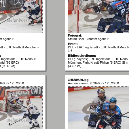
Fotograf:
m.agentur
Stefan Bösl - kbumm.agentur
Event:
adt - EHC Redbull München -
DEL - ERC Ingolstadt - EHC Redbull Münch
1:6
:
Bildbeschreibung:
 Ingolstadt - EHC Redbull
DEL; Playoffs; ERC Ingolstadt - EHC Redbul
niel (86 ERC)
München; Fight Krauß Philipp (8 ERC) Sinn P
on (95 RBM)
(43 RBM)
3R5B9820.jpg
6-03-27 23:20:50
Aufgenommen: 2026-03-27 23:20:50