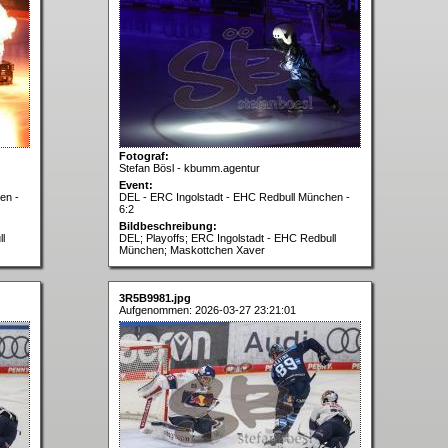
Fotograf:
Stefan Bösl - kbumm.agentur
Event:
en -
DEL - ERC Ingolstadt - EHC Redbull München -
6:2
Bildbeschreibung:
l
DEL; Playoffs; ERC Ingolstadt - EHC Redbull
München; Maskottchen Xaver
3R5B9981.jpg
Aufgenommen: 2026-03-27 23:21:01