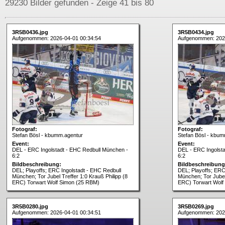
29230 Bilder gefunden - Zeige 41 bis 80
3R5B0436.jpg
3R5B0434.jpg
Aufgenommen: 2026-04-01 00:34:54
Aufgenommen: 202
Fotograf:
Fotograf:
Stefan Bösl - kbumm.agentur
Stefan Bösl - kbum
Event:
Event:
DEL - ERC Ingolstadt - EHC Redbull München -
DEL - ERC Ingolst
6:2
6:2
Bildbeschreibung:
Bildbeschreibung
DEL; Playoffs; ERC Ingolstadt - EHC Redbull
DEL; Playoffs; ERC
München; Tor Jubel Treffer 1:0 Krauß Philipp (8
München; Tor Jubel 
ERC) Torwart Wolf Simon (25 RBM)
ERC) Torwart Wolf
3R5B0280.jpg
3R5B0269.jpg
Aufgenommen: 2026-04-01 00:34:51
Aufgenommen: 202