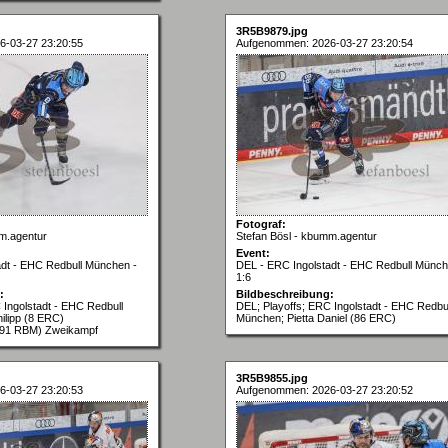
3R5B9879.jpg
6-03-27 23:20:55
Aufgenommen: 2026-03-27 23:20:54
Fotograf:
m.agentur
Stefan Bösl - kbumm.agentur
Event:
adt - EHC Redbull München -
DEL - ERC Ingolstadt - EHC Redbull Münch
1:6
:
Bildbeschreibung:
 Ingolstadt - EHC Redbull
DEL; Playoffs; ERC Ingolstadt - EHC Redbul
ilipp (8 ERC)
München; Pietta Daniel (86 ERC)
91 RBM) Zweikampf
3R5B9855.jpg
6-03-27 23:20:53
Aufgenommen: 2026-03-27 23:20:52