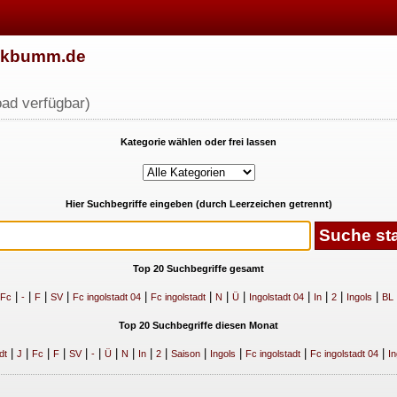
w.kbumm.de
ad verfügbar)
Kategorie wählen oder frei lassen
Hier Suchbegriffe eingeben (durch Leerzeichen getrennt)
Top 20 Suchbegriffe gesamt
|
|
|
|
|
|
|
|
|
|
|
|
Fc
-
F
SV
Fc ingolstadt 04
Fc ingolstadt
N
Ü
Ingolstadt 04
In
2
Ingols
BL
Top 20 Suchbegriffe diesen Monat
|
|
|
|
|
|
|
|
|
|
|
|
|
|
dt
J
Fc
F
SV
-
Ü
N
In
2
Saison
Ingols
Fc ingolstadt
Fc ingolstadt 04
In