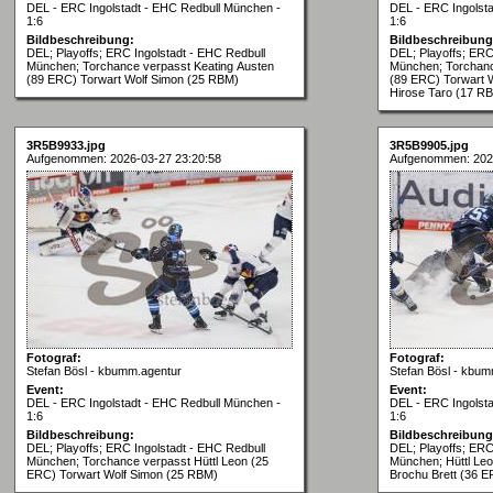
DEL - ERC Ingolstadt - EHC Redbull München -
DEL - ERC Ingolst
1:6
1:6
Bildbeschreibung:
Bildbeschreibung
DEL; Playoffs; ERC Ingolstadt - EHC Redbull
DEL; Playoffs; ERC
München; Torchance verpasst Keating Austen
München; Torchanc
(89 ERC) Torwart Wolf Simon (25 RBM)
(89 ERC) Torwart 
Hirose Taro (17 RBM
3R5B9933.jpg
3R5B9905.jpg
Aufgenommen: 2026-03-27 23:20:58
Aufgenommen: 202
Fotograf:
Fotograf:
Stefan Bösl - kbumm.agentur
Stefan Bösl - kbum
Event:
Event:
DEL - ERC Ingolstadt - EHC Redbull München -
DEL - ERC Ingolst
1:6
1:6
Bildbeschreibung:
Bildbeschreibung
DEL; Playoffs; ERC Ingolstadt - EHC Redbull
DEL; Playoffs; ERC
München; Torchance verpasst Hüttl Leon (25
München; Hüttl Leo
ERC) Torwart Wolf Simon (25 RBM)
Brochu Brett (36 