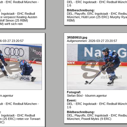
adt - EHC Redbull München -
DEL - ERC Ingolstadt - EHC Redbull Münch
1:6
:
Bildbeschreibung:
 Ingolstadt - EHC Redbull
DEL; Playoffs; ERC Ingolstadt - EHC Redbul
e verpasst Keating Austen
München; Hüttl Leon (25 ERC) Murphy Rya
Wolf Simon (25 RBM)
RBM)
) wirft sich rein
3R5B9910.jpg
6-03-27 23:20:57
Aufgenommen: 2026-03-27 23:20:57
Fotograf:
m.agentur
Stefan Bösl - kbumm.agentur
Event:
adt - EHC Redbull München -
DEL - ERC Ingolstadt - EHC Redbull Münch
1:6
:
Bildbeschreibung:
 Ingolstadt - EHC Redbull
DEL; Playoffs; ERC Ingolstadt - EHC Redbul
n (25 ERC) rettet vor Torwart
München; Powell Myles (9 ERC)
ERC)