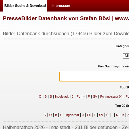
Bilder Suche & Download
Impressum
PresseBilder Datenbank von Stefan Bösl | ww
Bilder-Datenbank durchsuchen (179456 Bilder zum Downlo
Kategori
Hier Suchbegriffe e
Top 2
|
|
|
|
|
|
|
|
|
|
O
B
S
Ingolstadt
J
Fc
-
F
SV
Fc ingolstadt 04
Fc
Top 20 S
|
|
|
|
|
|
|
|
|
|
|
|
|
G
O
B
S
Ingolstadt
J
Fc
F
SV
Ü
-
N
In
2
Halbmarathon 2026 - Ingolstadt - 231 Bilder gefunden - Ze