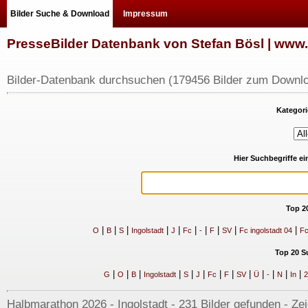
Bilder Suche & Download
Impressum
PresseBilder Datenbank von Stefan Bösl | ww
Bilder-Datenbank durchsuchen (179456 Bilder zum Downlo
Kategori
Hier Suchbegriffe e
Top 2
|
|
|
|
|
|
|
|
|
|
O
B
S
Ingolstadt
J
Fc
-
F
SV
Fc ingolstadt 04
Fc
Top 20 S
|
|
|
|
|
|
|
|
|
|
|
|
|
G
O
B
Ingolstadt
S
J
Fc
F
SV
Ü
-
N
In
2
Halbmarathon 2026 - Ingolstadt - 231 Bilder gefunden - Ze