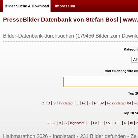
Bilder Suche & Download
Impressum
PresseBilder Datenbank von Stefan Bösl | ww
Bilder-Datenbank durchsuchen (179456 Bilder zum Downlo
Kategori
Hier Suchbegriffe e
Top 2
|
|
|
|
|
|
|
|
|
|
O
B
S
Ingolstadt
J
Fc
-
F
SV
Fc ingolstadt 04
Fc
Top 20 S
|
|
|
|
|
|
|
|
|
|
|
|
|
G
O
B
S
Ingolstadt
J
Fc
F
SV
Ü
-
N
In
2
Halbmarathon 2026 - Ingolstadt - 231 Bilder gefunden - Ze