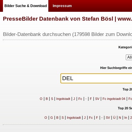
Bilder Suche & Download
Impressum
PresseBilder Datenbank von Stefan Bösl | ww
Bilder-Datenbank durchsuchen (179598 Bilder zum Downlo
Kategori
Hier Suchbegriffe e
Top 2
|
|
|
|
|
|
|
|
|
|
O
B
S
Ingolstadt
J
Fc
-
F
SV
Fc ingolstadt 04
Fc
Top 20 S
|
|
|
|
|
|
|
|
|
|
|
|
|
O
G
B
S
Ingolstadt
J
Fc
F
-
SV
Ü
N
In
2