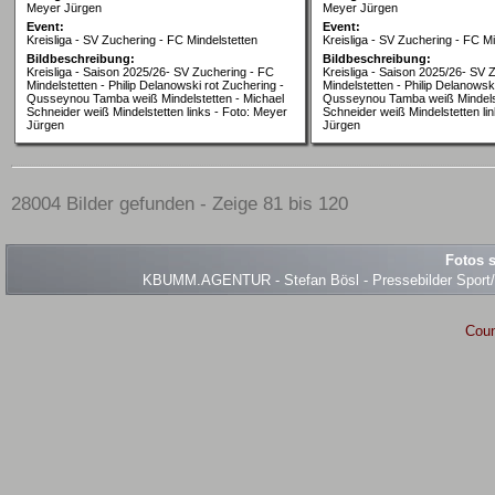
Meyer Jürgen
Meyer Jürgen
Event:
Event:
Kreisliga - SV Zuchering - FC Mindelstetten
Kreisliga - SV Zuchering - FC Mi
Bildbeschreibung:
Bildbeschreibung:
Kreisliga - Saison 2025/26- SV Zuchering - FC
Kreisliga - Saison 2025/26- SV 
Mindelstetten - Philip Delanowski rot Zuchering -
Mindelstetten - Philip Delanowsk
Qusseynou Tamba weiß Mindelstetten - Michael
Qusseynou Tamba weiß Mindelst
Schneider weiß Mindelstetten links - Foto: Meyer
Schneider weiß Mindelstetten li
Jürgen
Jürgen
28004 Bilder gefunden - Zeige 81 bis 120
Fotos s
KBUMM.AGENTUR - Stefan Bösl - Pressebilder Sport/Ev
Coun