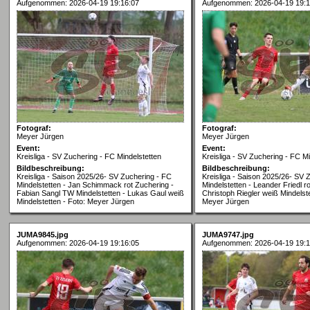
Aufgenommen: 2026-04-19 19:16:07
Aufgenommen: 2026-04-19 19:1
Fotograf:
Fotograf:
Meyer Jürgen
Meyer Jürgen
Event:
Event:
Kreisliga - SV Zuchering - FC Mindelstetten
Kreisliga - SV Zuchering - FC Mi
Bildbeschreibung:
Bildbeschreibung:
Kreisliga - Saison 2025/26- SV Zuchering - FC
Kreisliga - Saison 2025/26- SV 
Mindelstetten - Jan Schimmack rot Zuchering -
Mindelstetten - Leander Friedl r
Fabian Sangl TW Mindelstetten - Lukas Gaul weiß
Christoph Riegler weiß Mindelste
Mindelstetten - Foto: Meyer Jürgen
Meyer Jürgen
JUMA9845.jpg
JUMA9747.jpg
Aufgenommen: 2026-04-19 19:16:05
Aufgenommen: 2026-04-19 19:1