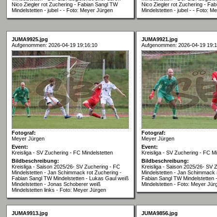
Nico Ziegler rot Zuchering - Fabian Sangl TW
Nico Ziegler rot Zuchering - Fa
Mindelstetten - jubel - - Foto: Meyer Jürgen
Mindelstetten - jubel - - Foto: 
JUMA9925.jpg
JUMA9921.jpg
Aufgenommen: 2026-04-19 19:16:10
Aufgenommen: 2026-04-19 19:1
Fotograf:
Fotograf:
Meyer Jürgen
Meyer Jürgen
Event:
Event:
Kreisliga - SV Zuchering - FC Mindelstetten
Kreisliga - SV Zuchering - FC Mi
Bildbeschreibung:
Bildbeschreibung:
Kreisliga - Saison 2025/26- SV Zuchering - FC
Kreisliga - Saison 2025/26- SV 
Mindelstetten - Jan Schimmack rot Zuchering -
Mindelstetten - Jan Schimmack 
Fabian Sangl TW Mindelstetten - Lukas Gaul weiß
Fabian Sangl TW Mindelstetten 
Mindelstetten - Jonas Schoberer weiß
Mindelstetten - Foto: Meyer Jür
Mindelstetten links - Foto: Meyer Jürgen
JUMA9913.jpg
JUMA9856.jpg