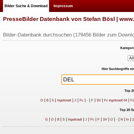
Bilder Suche & Download
Impressum
PresseBilder Datenbank von Stefan Bösl | ww
Bilder-Datenbank durchsuchen (179456 Bilder zum Downlo
Kategori
Hier Suchbegriffe e
Top 2
|
|
|
|
|
|
|
|
|
|
O
B
S
Ingolstadt
J
Fc
-
F
SV
Fc ingolstadt 04
Fc
Top 20 S
|
|
|
|
|
|
|
|
|
|
|
|
|
G
O
B
S
Ingolstadt
J
Fc
F
SV
Ü
-
N
In
2