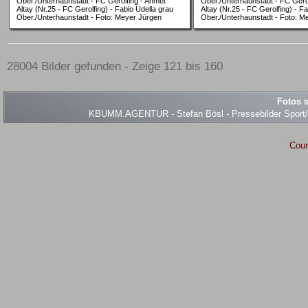
Ober./Unterhaunstadt - FC Gerolfing - Ahmet
Ober./Unterhaunstadt - FC Gero
Altay (Nr.25 - FC Gerolfing) - Fabio Udella grau
Altay (Nr.25 - FC Gerolfing) - F
Ober./Unterhaunstadt - Foto: Meyer Jürgen
Ober./Unterhaunstadt - Foto: M
28004 Bilder gefunden - Zeige 121 bis 160
Fotos s
KBUMM.AGENTUR - Stefan Bösl - Pressebilder Sport/Ev
Coun